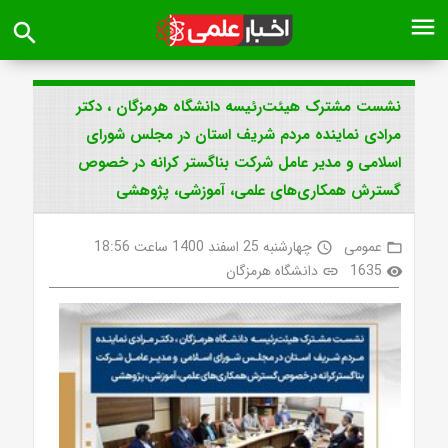
menu
search
نشست مشترک هیئت‌رئیسه دانشگاه هرمزگان ، دکتر
مرادی نماینده مردم شریف استان در مجلس شورای
اسلامی و مدیر عامل شرکت بناگستر کرانه در خصوص
گسترش همکاری‌های علمی، آموزشی، پژوهشی
عمومی
چهارشنبه 25 اسفند 1400 ساعت 18:56
access_time
folder_open
1635
دانشگاه هرمزگان
link
visibility