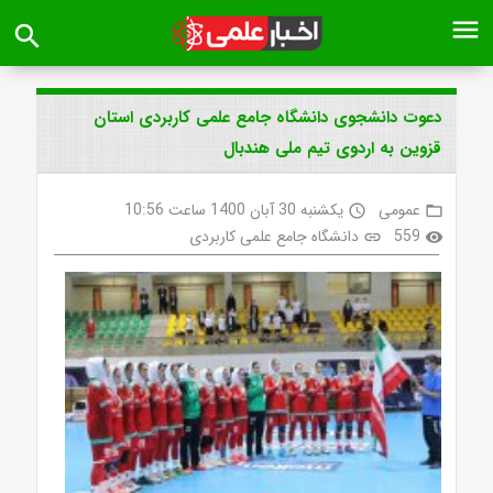
menu
search
دعوت دانشجوی دانشگاه جامع علمی کاربردی استان
قزوین به اردوی تیم ملی هندبال
عمومی
یکشنبه 30 آبان 1400 ساعت 10:56
access_time
folder_open
559
دانشگاه جامع علمی کاربردی
link
visibility