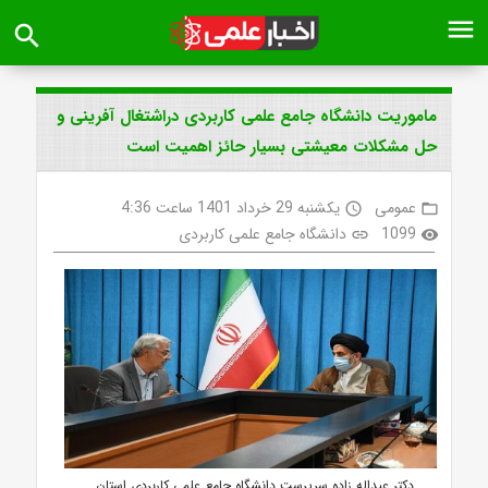
menu
search
ماموریت دانشگاه جامع علمی کاربردی دراشتغال آفرینی و
حل مشکلات معیشتی بسیار حائز اهمیت است
عمومی
یکشنبه 29 خرداد 1401 ساعت 4:36
access_time
folder_open
1099
دانشگاه جامع علمی کاربردی
link
visibility
دکتر عبداله زاده سرپرست دانشگاه جامع علمی کاربردی استان