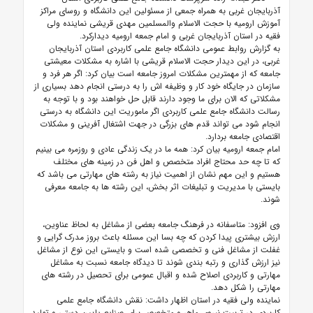
آذربایجان غربی به همراه جمعی از مسئولین این دانشگاه و روسای مراکز
آموزش ارومیه با حجت الاسلام والمسلمین مهدی قریشی نماینده ولی
فقیه در استان آذربایجان غربی و امام جمعه ارومیه دیدارکرد.
به گزارش روابط عمومی دانشگاه جامع علمی کاربردی استان آذربایجان
غربی، در این دیدار حجت الاسلام قریشی با اشاره به مشکلات معیشتی
جامعه که از مهمترین مشکلات امروز جامعه است بیان کرد: اگر هر فرد و
سازمان در جایگاه خود کار و وظیفه اش را به درستی انجام دهد بسیاری از
مشکلاتی که الان برای ما وجود دارند قابل حل خواهند بود و با توجه به
رسالت دانشگاه جامع علمی کاربردی اگر ماموریت این دانشگاه به درستی
انجام شود می تواند قدم های بزرگی در جهت اشتغال آفرینی و مشکلات
اقتصادی جامعه بردارد.
امام جمعه ارومیه بیان کرد: همه ما در یک زندگی عادی و روزمره می بینیم
که تا چه حد محتاج افراد متخصص و اهل فن در زمینه های مختلف
هستیم و این مهم نشان از اهمیت نیاز به رشته های مهارتی می باشد که
بایستی با مدیریت و تبلیغات اثر بخش، این رشته ها به جامعه معرفی
شوند.
وی افزود: متاسفانه در فرهنگ جامعه بعضی از مشاغل به لحاظ عناوین،
ارزش بیشتری پیدا کردن که چه بسا این مسئله باعث بروز مدرک گرایی و
غفلت از مشاغل فنی و تخصصی شده است و بایستی این نوع از مشاغل
نیز ارزش گذاری و رتبه بندی شوند تا دیدگاه جامعه نسبت به مشاغل
مهارتی و کاربردی اصلاح شده و اقبال عمومی برای تحصیل در رشته های
مهارتی را شکل دهد.
نماینده ولی فقیه در استان اظهار داشت: نقش دانشگاه جامع علمی
کاربردی در تربیت نیروی ماهر و متخصص برای صنایع پایین دستی و تولید