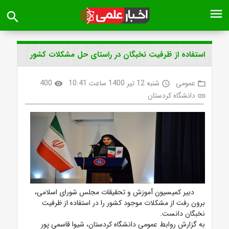
menu
search
استفاده از ظرفیت نخبگان در راستای حل مشکلات کشور
عمومی
شنبه 12 تیر 1400 ساعت 10:41
400
visibility
access_time
folder_open
دانشگاه کردستان
link
دبیر کمیسیون آموزش و تحقیقات مجلس شورای اسلامی،
برون رفت از مشکلات موجود کشور را در استفاده از ظرفیت
نخبگان دانست.
به گزارش روابط عمومی دانشگاه کردستان، شیوا قاسمی پور