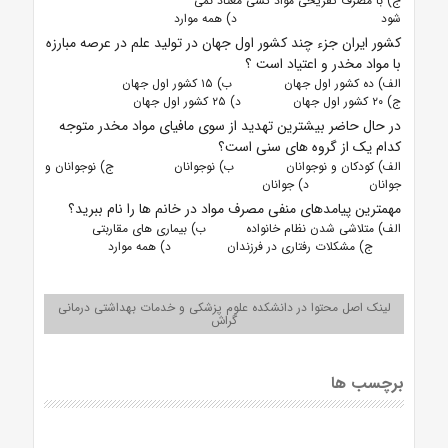
ج)
با مصرف تفریحی مواد کسی معتاد نمی
شود د) همه موارد
کشور ایران جزء چند کشور اول جهان در تولید علم در عرصه مبارزه
با مواد مخدر و اعتیاد است ؟
الف) ده کشور اول جهان ب) ۱۵ کشور اول جهان
ج) ۲۰ کشور اول جهان د) ۲۵ کشور اول جهان
در حال حاضر بیشترین تهدید از سوی مافیای مواد مخدر متوجه
کدام یک از گروه های سنی است؟
الف) کودکان و نوجوانان ب) نوجوانان ج) نوجوانان و
جوانان د) جوانان
مهمترین پیامدهای منفی مصرف مواد در خانم ها را نام ببرید؟
الف) متلاشی شدن نظام خانواده ب)
بیماری های مقاربتی
ج) مشکلات رفتاری در فرزندان د) همه موارد
لینک اصل محتوا در دانشکده علوم پزشکی و خدمات بهداشتی درمانی
گراش
برچسب ها