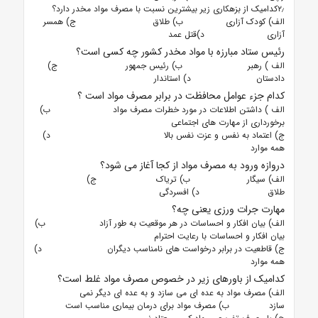
۲٫کدامیک از بزهکاری زیر بیشترین نسبت با مصرف مواد مخدر دارد؟
الف) کودک آزاری ب) طلاق ج) همسر
آزاری د)قتل عمد
رئیس ستاد مبارزه با مواد مخدر کشور چه کسی است؟
الف ) رهبر ب) رئیس جمهور ج)
دادستان د) استاندار
کدام جزء عوامل محافظت در برابر مصرف مواد است ؟
الف )
داشتن اطلاعات در مورد خطرات مصرف مواد ب)
برخورداری از مهارت های اجتماعی
ج)
اعتماد به نفس و عزت نفس بالا د)
همه موارد
دروازه ورود به مصرف مواد از کجا آغاز می شود؟
الف) سیگار ب) تریاک ج)
طلاق د) افسردگی
مهارت جرات ورزی یعنی چه؟
الف)
بیان افکار و احساسات در هر موقعیت به طور آزاد ب)
بیان افکار و احساسات با رعایت احترام
ج)
قاطعیت در برابر درخواست های نامناسب دیگران د)
همه موارد
کدامیک از باورهای زیر در خصوص مصرف مواد غلط است؟
الف) مصرف مواد به عده ای می سازد و به عده ای دیگر نمی
سازد ب) مصرف مواد برای درمان بیماری مناسب است