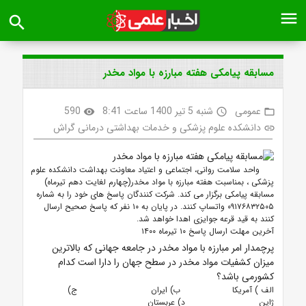
menu
search
مسابقه پیامکی هفته مبارزه با مواد مخدر
عمومی
شنبه 5 تیر 1400 ساعت 8:41
590
visibility
access_time
folder_open
دانشکده علوم پزشکی و خدمات بهداشتی درمانی گراش
link
واحد سلامت روانی، اجتماعی و اعتیاد معاونت بهداشت دانشکده علوم
پزشکی ، بمناسبت هفته مبارزه با مواد مخدر(چهارم لغایت دهم تیرماه)
مسابقه پیامکی برگزار می کند. شرکت کنندگان پاسخ های خود را به شماره
۰۹۱۷۶۸۳۲۵۰۵ واتساپ کنند. در پایان به ۱۰ نفر که پاسخ صحیح ارسال
کنند به قید قرعه جوایزی اهدا خواهد شد.
آخرین مهلت ارسال پاسخ ۱۰ تیرماه ۱۴۰۰
پرچمدار امر مبارزه با مواد مخدر در جامعه جهانی که بالاترین
میزان کشفیات مواد مخدر در سطح جهان را دارا است کدام
کشورمی باشد؟
الف ) آمریکا ب) ایران ج)
ژاپن د) عربستان