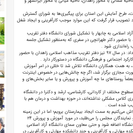
حیه شمالی با محور زاهدان، ناحیه میانی با محور ایرانشهر و
است، طرح آمایش این استان برای پیگیری‌ها به شورای گسترش
یت‌ها مورد تصویب قرار گرفت که این موارد موجب کارآفرینی و ایجاد شغل
زاد اسلامی به چابهار با تشکیل شورای دانشگاه دفتر تقریب
 با حضور دکتر طهرانچی در سفری که به‌منظور تشکیل جلسه
 راه‌اندازی شود
.
رئیس دانشگاه آزاد اسلامی سیستان و بلوچستان توضیح داد: در سال ۹۷ نیز دفتر تقریب مذاهب اسلامی زاهدان با حضور
کارکرد اجتماعی و فرهنگی دانشگاه در دستورکار دارد
.
‌گیر دنیا کشور شد، به همت همکاران دانشگاه تلاش شد تا خللی در امر آموزش
ورت مجازی برگزار شد، اگر چه چالش‌هایی در خصوص اینترنت
بعضاً روستاهای ما چه آموزش و پرورش و یا سایر بخش‌های و
نزدیک به ۳۰ هزار دانشجو در سطوح مختلف از کاردانی، کارشناسی، ارشد و دکترا در دانشگاه
 کلاس مشکلی نداشته‌اند، در حوزه بهداشت و درمان هم با
ویب‌ شده است
.
 می‌کنیم به سمت ایجاد بیمارستان برویم؛ اما در این زمینه
محدودیت‌هایی داریم که عنایت و توجه مسئولان استان و نمایندگان مجلس را می‌طلبد، در مورد آموزش و پرورش ۲۴
امسال به مدارس دانشگاه اضافه شود و حتی معاون سمای دانشگاه آزاد اسلامی
 مهارتی و کارآفرینی و چند دانشکده مهارتی و کارآفرینی در