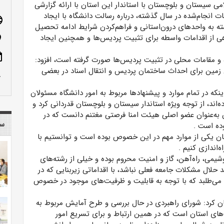
امی سیستان و بلوچستان با استاندار این استان با ارائه گزارشی
انجام‌شده در سال گذشته، درباره رسالت دانشگاه با ایجاد
age
ه به واحدهای درون‌استانی و فراهم‌کردن شرایط ادامه تحصیل
ل دانشگاهی از اقدامات واسطه برای تثبیت پردیس‌ها و همچنین ایجاد
n_on
ote
ه و مقامات محلی در تثبیت پردیس‌ها صورت گرفته است، افزود:
مین برای احداث ساختمان پردیس و انتقال اسناد در بعضی
row_up
نکه در تمام موارد و پیشنهادها مربوط به امور دانشگاه مسئولان
‌اند، از توجه ویژه استاندار سیستان و بلوچستان قدردانی کرد و
 به‌عنوان عضو اصلی هیئت امنا فرصتی مغتنم دانست که در
سا
بوده است
.
ستان یکی از موارد مهم در این خصوص بوده است و توانستیم با
.
وشیمی، راه‌آهن، گاز و امنیت محروم بوده و خیلی از رشته‌های
۴ سال قبل است که شاید حلال مشکلات جامعه فعلی نباشد، با اقداماتی زیربنایی که در
ی‌طلبد که با توجه به قابلیت و ظرفیت‌های موجود در خصوص
ن کرد: شورای راهبردی در حال بررسی و طرح آمایش مربوط به
ت‌های استان است که در همین ارتباط و برای تسریع امور