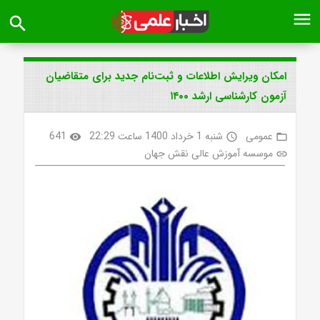
menu
search
امکان ویرایش اطلاعات و ثبت‌نام جدید برای متقاضیان
آزمون‌ کارشناسی ارشد ۱۴۰۰
عمومی
شنبه 1 خرداد 1400 ساعت 22:29
641
visibility
access_time
folder_open
موسسه آموزش عالی نقش جهان
link