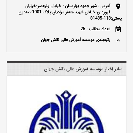
آدرس : شهر جدید بهارستان - خیابان ولیعصر-خیابان
location_on
فروردین-خیابان شهید جعفر مرادیان-پلاک 1001-صندوق
پستی:118-81435
تعداد مطالب : 25
event_note
رتبه‌بندی موسسه آموزش عالی نقش جهان
keyboard_arrow_up
سایر اخبار موسسه آموزش عالی نقش جهان