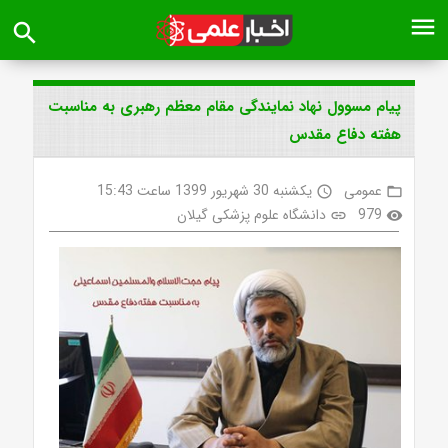
menu
search
پیام مسوول نهاد نمایندگی مقام معظم رهبری به مناسبت
هفته دفاع مقدس
عمومی
یکشنبه 30 شهریور 1399 ساعت 15:43
access_time
folder_open
979
دانشگاه علوم پزشکی گیلان
link
visibility