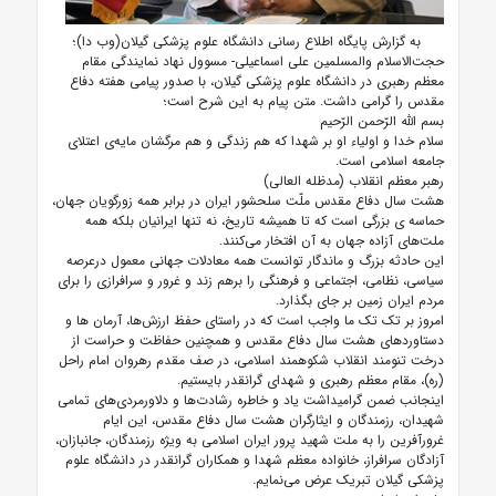
به گزارش پایگاه اطلاع رسانی دانشگاه علوم پزشکی گیلان(وب دا)؛
حجت‌الاسلام والمسلمین علی اسماعیلی- مسوول نهاد نمایندگی مقام
معظم رهبری در دانشگاه علوم پزشکی گیلان، با صدور پیامی هفته دفاع
مقدس را گرامی داشت. متن پیام به این شرح است؛
بسم الله الرّحمن الرّحیم
سلام خدا و اولیاء او بر شهدا که هم زندگی و هم مرگشان مایه‌ی اعتلای
جامعه اسلامی است.
رهبر معظم انقلاب (مدظله العالی)
هشت سال دفاع مقدس ملّت سلحشور ایران در برابر همه زورگویان جهان،
حماسه ی بزرگی است که تا همیشه تاریخ، نه تنها ایرانیان بلکه همه
ملت‌های آزاده جهان به آن افتخار می‌کنند.
این حادثه بزرگ و ماندگار توانست همه معادلات جهانی معمول درعرصه
سیاسی، نظامی، اجتماعی و فرهنگی را برهم زند و غرور و سرافرازی را برای
مردم ایران زمین بر جای بگذارد.
امروز بر تک تک ما واجب است که در راستای حفظ ارزش‌ها، آرمان ها و
دستاوردهای هشت سال دفاع مقدس و همچنین حفاظت و حراست از
درخت تنومند انقلاب شکوهمند اسلامی، در صف مقدم رهروان امام راحل
(ره)، مقام معظم رهبری و شهدای گرانقدر بایستیم.
اینجانب ضمن گرامیداشت یاد و خاطره رشادت‌ها و دلاورمردی‌های تمامی
شهیدان، رزمندگان و ایثارگران هشت سال دفاع مقدس، این ایام
غرورآفرین را به ملت شهید پرور ایران اسلامی به ویژه رزمندگان، جانبازان،
آزادگان سرافراز، خانواده معظم شهدا و همکاران گرانقدر در دانشگاه علوم
پزشکی گیلان تبریک عرض می‌نمایم.