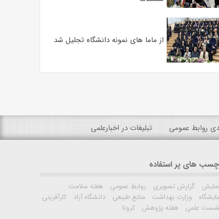
از ماما های نمونه دانشگاه تجلیل شد
ندی روابط عمومی
تبلیغات در اخبارعلمی
چسب های پر استفاده
مایش
گزارش تصویری
روابط عمومی
هفته سلامت
ایشگاه
وزارت بهداشت
منابع طبیعی
دانشگاه آزاد
کارآفرینی
شست علمی
هفته پژوهش
کرونا