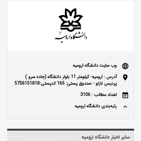
وب سایت دانشگاه ارومیه
language
آدرس : ارومیه- کیلومتر 11 بلوار دانشگاه (جاده سرو )
location_on
پردیس نازلو - صندوق پستی: 165 کدپستی:5756151818
تعداد مطالب : 3106
event_note
رتبه‌بندی دانشگاه ارومیه
keyboard_arrow_up
سایر اخبار دانشگاه ارومیه