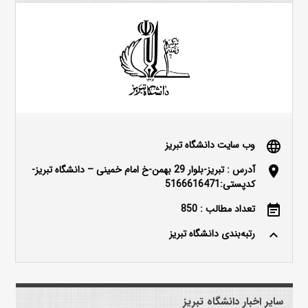
وب سایت دانشگاه تبریز
language
آدرس : تبریز-بلوار 29 بهمن-خ امام خمینی – دانشگاه تبریز-
location_on
کدپستی:5166616471
تعداد مطالب : 850
event_note
رتبه‌بندی دانشگاه تبریز
keyboard_arrow_up
سایر اخبار دانشگاه تبریز