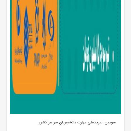
سومین المپیادملی مهارت دانشجویان سراسر کشور