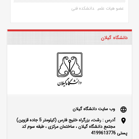
عضو هیات علمی
دانشکده فنی
دانشگاه گیلان
وب سایت دانشگاه گیلان
language
آدرس : رشت، بزرگراه خلیج فارس (کیلومتر 5 جاده قزوین)
location_on
مجتمع دانشگاه گیلان ، ساختمان مرکزی ، طبقه سوم کد
پستی 4199613776