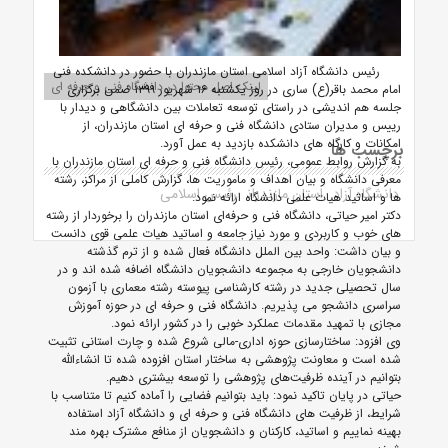
رئیس دانشگاه آزاد اسلامی استان مازندران با حضور در دانشکده فنی
لینک اصل محتوا در دانشگاه فنی و حرفه ای
امام محمد باقر(ع) ساری در روز یکشنبه ۱۶ شهریور ۱۳۹۹ ضمن برگزاری
جلسه هم اندیشی در راستای توسعه تعاملات بین دانشگاهی و دیدار با
رییس و مدیران ستادی دانشگاه فنی و حرفه ای استان مازندران، از
امکانات و کارگاه های دانشکده بازدید به عمل آورد.
برچسب ها
به گزارش روابط عمومی، رئیس دانشگاه فنی و حرفه ای استان مازندران با
معرفی دانشگاه و بیان اهداف و ماموریت ها، گزارش کاملی از مراکز، رشته
دانشگاه آزاد
استان مازندران
رئیس اسلامی
ها و اساتید هیات علمی دانشگاه ارائه نمود.
دکتر امیر حیاتی، دانشگاه فنی و حرفه‌ای استان مازندران را برخوردار از رشته
های خوب و کاربردی و مورد نیاز جامعه و اساتید هیات علمی قوی دانست
و بیان داشت: واحد بین الملل دانشگاه فعال شده و از ترم گذشته
دانشجویان خارجی به مجموعه دانشجویان دانشگاه اضافه شده اند و در
سال تحصیلی جدید در رشته کارشناسی پیوسته رشته معماری با آزمون
سراسری دانشجو می پذیریم. دانشگاه فنی و حرفه ای در حوزه آموزش
مجازی با تمهید مقدمات عملکرد خوبی را در کشور ارائه نمود.
وی افزود: ساختارسازی حوزه اداری-مالی شروع شده و چارت استانی تثبیت
شده است و معاونت پژوهشی به ساختار استان افزوده شده تا انشاءالله
بتوانیم در آینده ظرفیت‌های پژوهشی را توسعه بیشتری دهیم.
حیاتی در پایان تاکید نمود: باید بتوانیم فضایی را آماده کنیم تا متناسب با
شرایط، از ظرفیت های دانشگاه فنی و حرفه ای و دانشگاه آزاد استفاده
بهینه نماییم و اساتید، کارکنان و دانشجویان از منافع مشترک بهره مند