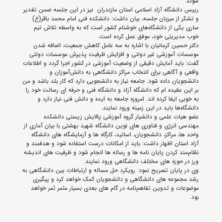
شوند.
رییس دانشگاه آزاد اسلامی استان مازندران نیز در این جلسه ضمن تقدیر
و تشکر از میزبان جلسه، بیان داشت: دانشکده فنی امام محمد باقر(ع)
ساری یکی از دانشگاه‌های خوشنام کشور است که به واسطه تلاش تیم
خوب مدیریتی خود، موفق عمل کرده است.
دکتر حسین کرمانیان با اشاره به سه عامل کاهش جمعیت، اضافه شدن
موسسات آموزشی غیر دولتی و افزایش ظرفیت پذیرش موسسات دولتی
گفت: باید آمایش دقیقی از وضعیت آموزشی در کشور اجرا گردد و اطلاعات
واقعی و آگاهی برای انتخاب مراکز دانشگاهی به دانش‌آموزان و
دانشجویان داده شود. جامعه نیاز به دانشجویی دارد که کار بلد باشد و من
بر این عقیده ام که دانشگاه آزاد و دانشگاه فنی و حرفه ای رسالت خود را
به خوبی ایفا کرده اند. امروزه جامعه به ایده و دانش فنی نیاز دارد و
دانشگاه‌ها باید در این زمینه ورود نمایند.
عضو هیات علمی و دانشیار گروه آموزشی پالایش زیستی دانشکده
مهندسی انرژی و فناوری های نوین دانشگاه شهید بهشتی با بیان آماری از
واحد ها، مراکز، دانشجویان، اساتید، کارگاه ها و آزمایشگاه های دانشگاه
آزاد استان اظهار داشت: باید از امکانات درست استفاده شود و هدفمند و
نظام‌مند کردن پایان نامه ها و رساله ها انجام شود و ظرفیت های اندیشه
ورز در حوزه های مختلف دانشگاهی ورود نمایند.
وی در پایان تصریح نمود: رویکرد حل مساله و ارتباطات بین دانشگاهی به
رشد مجموعه های دانشگاهی و دانشجویان کمک خواهد کرد و پیگیری
موضوعات و تدوین تفاهم‌نامه در گام های بعدی بسیار مثمر ثمر خواهد
بود.