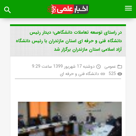
menu
search
در راستای توسعه تعاملات دانشگاهی؛ دیدار رئیس
دانشگاه فنی و حرفه ای استان مازندران با رئیس دانشگاه
آزاد اسلامی استان مازندران برگزار شد
عمومی
دوشنبه 17 شهریور 1399 ساعت 9:29
access_time
folder_open
525
دانشگاه فنی و حرفه ای
link
visibility