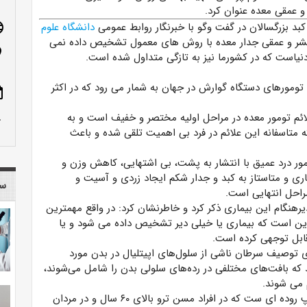
 عمقی معده عنوان کرد.
 بزرگسالان در گفت وگو با خبرنگار روابط عمومی
دانشگاه علوم
age
 منتشر و عمقی جدار معده با روش های معمول تشخیص داده نمی
n_on
نیاست که در کشورما نیز به تازگی متداول شده است.
 تومورهای دستگاه گوارش در جهان به شمار می رود که در اکثر
ote
ائم تومور معده در مراحل اولیه مختصر و خفیف است و به
row_up
سفانه این علائم در فرد بی اهمیت تلقی شده و باعث
ومور درد عمیق با انتشار به پشت، بی اشتهایی، کاهش وزن و
ی و متاستاز به کبد و جدار شکم ایجاد زردی و آسیت و
سا
راحل انتهایی است.
نگام این بیماری ذکر کرد و خاطرنشان کرد: در واقع مهمترین
 این است که بیماری یا خیلی دیر تشخیص داده می شود و یا
ابل توجهی کرده است.
 توصیف سرطان ناشی از سلول‌های اپیتلیال در بدن مورد
د که بافت‌های مختلفی در رده‌های سلولی بدن را شامل می‌شوند،
 می شوند.
وی افزود: تیپی که در این بیماری بسیار شایع تر است تیپ روده ای ست که در افراد مسن ترو بالای ۶۰ سال و در مردان