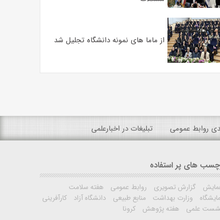
از ماما های نمونه دانشگاه تجلیل شد
ندی روابط عمومی
تبلیغات در اخبارعلمی
چسب های پر استفاده
مایش
گزارش تصویری
روابط عمومی
هفته سلامت
ایشگاه
وزارت بهداشت
منابع طبیعی
دانشگاه آزاد
کارآفرینی
شست علمی
هفته پژوهش
کرونا