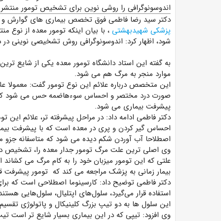
اندوسونوگرافی را روشی نوین برای تشخیص تومور منتشر و
دکتر سید رضا فاطمی فوق تخصص بیماری های گوارش و کبد
پزشکی شهیدبهشتی
، با بیان اینکه تومور معده از نوع
شود، اظهار کرد: اندوسونوگرافی روش تشخیصی نوینی در د
به گفته این استاد دانشگاه تومور معده یکی از شایع ترین
موارد منجر به مرگ هم می شود.
این متخصص درباره علائم این نوع تومور گفت: معمولا عل
صورت درد مختصر و احساس سوءهاضمه حس می شود که متا
پیشرفت بیماری می شود.
دکتر فاطمی ادامه داد: در مراحل پیشرفته تر، علائم این ت
احساس گیر کردن و پری در معده است که با پیشرفت بیمار
اصطلاحا آب آوردن شکم دیده می شود که متاسفانه جزو م
وی اصلی ترین علت مرگ تومور جدار معده را، تشخیص دیره
علتی که این تومور میزبان خود را به کام مرگ می کشاند
بیمار زمانی به پزشک مراجعه می کند که تومور پیشرفت ق
دکتر فاطمی توضیح داد: کارسینوما اصطلاحی است که برای
استفاده قرار می‌گیرد، سلول‌های اپتلیال، سلول‌هایی هستن
این سلول ها به دو تیپ بزرگ کلینیکال و پاتولوژی تقسیم