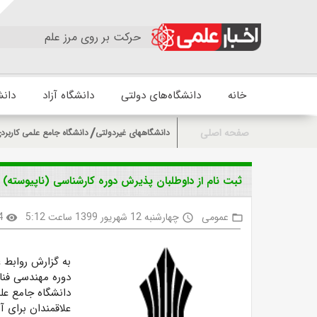
حرکت بر روی مرز علم
خانه
دانشگاه‌های دولتی
دانشگاه آزاد
دانش
صفحه اصلی
دانشگاههای غیردولتی
دانشگاه جامع علمی کاربرد
ثبت نام از داوطلبان پذیرش دوره کارشناسی (ناپیوسته) دانشگا
عمومی
چهارشنبه 12 شهریور 1399 ساعت 5:12
4
visibility
access_time
folder_open
به گزارش روابط 
دوره مهندسی فنا
دانشگاه جامع علمی کار
علاقمندان برای آ