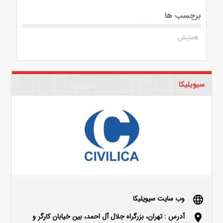
برچسب ها
همایش
سیویلیکا
وب سایت سیویلیکا
language
آدرس : تهران، بزرگراه جلال آل احمد، بین خیابان کارگر و
location_on