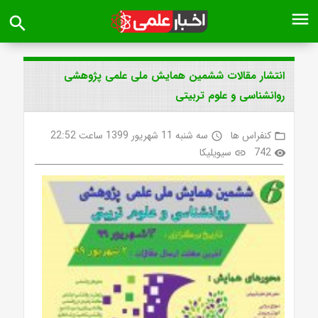
menu
search
انتشار مقالات ششمین همایش ملی علمی پژوهشی
روانشناسی و علوم تربیتی
کنفراس ها
سه شنبه 11 شهریور 1399 ساعت 22:52
access_time
folder_open
742
سیویلیکا
link
visibility