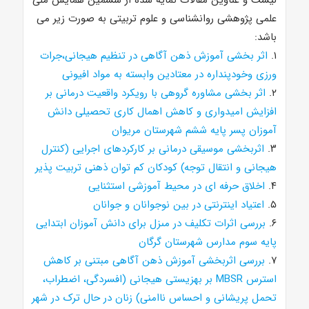
لیست و عناوین مقالات نمایه شده از ششمین همایش ملی
علمی پژوهشی روانشناسی و علوم تربیتی به صورت زیر می
باشد:
۱.
اثر بخشی آموزش ذهن آگاهی در تنظیم هیجانی،جرات
ورزی وخودپنداره در معتادین وابسته به مواد افیونی
۲.
اثر بخشی مشاوره گروهی با رویکرد واقعیت درمانی بر
افزایش امیدواری و کاهش اهمال کاری تحصیلی دانش
آموزان پسر پایه ششم شهرستان مریوان
۳.
اثربخشی موسیقی درمانی بر کارکردهای اجرایی (کنترل
هیجانی و انتقال توجه) کودکان کم توان ذهنی تربیت پذیر
۴.
اخلاق حرفه ای در محیط آموزشی استثنایی
۵.
اعتیاد اینترنتی در بین نوجوانان و جوانان
۶.
بررسی اثرات تکلیف در مىزل برای دانش آموزان ابتدایی
پایه سوم مدارس شهرستان گرگان
۷.
بررسی اثربخشی آموزش ذهن آگاهی مبتنی بر کاهش
استرس MBSR بر بهزیستی هیجانی (افسردگی، اضطراب،
تحمل پریشانی و احساس ناامنی) زنان در حال ترک در شهر