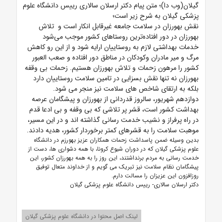
گیلان(وب دا)؛ متن پیام دکتر ارسلان سالاری رییس دانشگاه علوم
پزشکی گیلان به شرح زیر است؛
نقش‌ بهورزان‌ در سلامت ‌جامعه‌ غیرقابل انکار است و تلاش‌
بهورزان‌ در دور افتاده‌ترین ‌روستاهای‌ کشور موجب‌ می‌شود
خدمات‌ بهداشتی‌ لازم‌ به‌ روستاییان ‌ارایه‌ شود و از این رو کاهش
مرگ‌ و میر مادران‌ وکودکان‌ در مناطق دور افتاده و صعب العبور
کشور را مرهون ‌زحمات‌ و تلاش‌ بهورزان‌ هستیم‌. زحمات بی وقفه
بهورزان نه تنها نقش بسزایی در تامین سلامت روستاییان دارد
بلکه به ارتقای شاخص های سلامت نیز منجر می شود.
دوازدهم شهریور، سالروز قدردانی از بهورزان و پیشگامان عرصه
بهداشت کشور است، قشر پر تلاشی که بی وقفه و بی ادعا قدم
در راه پرفراز و نشیب خدمت رسانی گذاشته اند و در این مسیر،
موهبت سلامت را به قشرهای کمتر برخوردار کشور، هدیه دادند.
بدین وسیله ضمن پاسداشت ‌زحمات همکاران عزیز بهورزم در دانشگاه
علوم پزشکی گیلان که در دوران شیوع کرونا، با همه دشواری ها، دست از
خدمت رسانی به مردم برنداشتند، این روز را به همه بهورزان کشور، این
پیشگامان نظام سلامت نیز تبریک می گویم و از خداوند متعال توفیق
روزافزون این عزیزان را مسالت دارم.
دکتر ارسلان سالاری- رییس دانشگاه علوم پزشکی گیلان
لینک اصل محتوا در دانشگاه علوم پزشکی گیلان