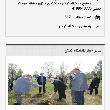
مجتمع دانشگاه گیلان ، ساختمان مرکزی ، طبقه سوم کد
پستی 4199613776
تعداد مطالب : 567
event_note
رتبه‌بندی دانشگاه گیلان
keyboard_arrow_up
سایر اخبار دانشگاه گیلان