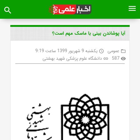
menu
search
آیا پوشاندن بینی با ماسک مهم است؟
عمومی
یکشنبه 9 شهریور 1399 ساعت 9:19
access_time
folder_open
587
دانشگاه علوم پزشکی شهید بهشتی
link
visibility