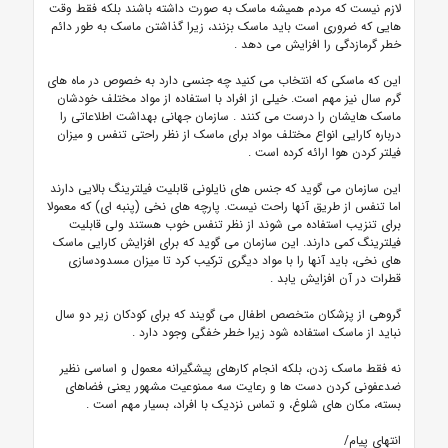
لازم نیست که مردم همیشه ماسک به صورت داشته باشند بلکه فقط وقت
هایی که ضروری است باید ماسک بزنند، زیرا گذاشتن ماسک به طور دائم
خطر گرمازدگی را افزایش می دهد
.
این که ماسکی که انتخاب می کنید چه جنسی دارد به خصوص در ماه های
گرم سال نیز مهم است. خیلی از افراد با استفاده از مواد مختلف خودشان
ماسک هایشان را درست می کنند
.
سازمان جهانی بهداشت اطلاعاتی را
درباره کارایی انواع مختلف مواد برای ماسک از نظر راحتی تنفس و میزان
فیلتر کردن هوا ارائه کرده است
.
این سازمان می گوید که جنس های نایلونی قابلیت فیلترینگ بالایی دارند
اما تنفس از طریق آنها راحت نیست. پارچه های نخی (پنبه ای) که معمولا
برای تنزیب استفاده می شوند از نظر تنفس خوب هستند ولی قابلیت
فیلترینگ کمی دارند. این سازمان می گوید که برای افزایش کارایی ماسک
های نخی، باید آنها را با مواد دیگری ترکیب کرد تا میزان مسدودسازی
قطرات در آن افزایش یابد
.
گروهی از پزشکان متخصص اطفال می گویند که برای کودکان زیر دو سال
نباید از ماسک استفاده شود زیرا خطر خفگی وجود دارد
.
نه فقط ماسک زدن، بلکه انجام کارهای پیشگیرانه معمول و اساسی نظیر
ضدعفونی کردن دست ها و رعایت سه ممنوعیت مشهور یعنی فضاهای
بسته، مکان های شلوغ، و تماس نزدیک با افراد، بسیار مهم است
.
انتهای پیام/