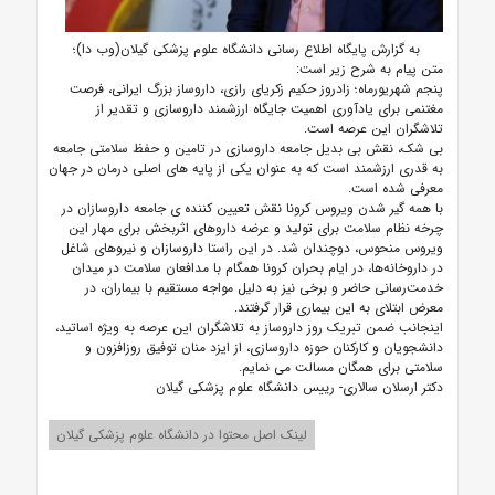
به گزارش پایگاه اطلاع رسانی دانشگاه علوم پزشکی گیلان(وب دا)؛
متن پیام به شرح زیر است:
پنجم شهریورماه؛ زادروز حکیم زکریای رازی، داروساز بزرگ ایرانی، فرصت
مغتنمی برای یادآوری اهمیت جایگاه ارزشمند داروسازی و تقدیر از
تلاشگران این عرصه است.
بی شک، نقش بی بدیل جامعه داروسازی در تامین و حفظ سلامتی جامعه
به قدری ارزشمند است که به عنوان یکی از پایه های اصلی درمان در جهان
معرفی شده است.
با همه گیر شدن ویروس کرونا نقش تعیین کننده ی جامعه داروسازان در
چرخه نظام سلامت برای تولید و عرضه داروهای اثربخش برای مهار این
ویروس منحوس، دوچندان شد. در این راستا داروسازان و نیروهای شاغل
در داروخانه‌ها، در ایام بحران کرونا همگام با مدافعان سلامت در میدان
خدمت‌رسانی حاضر و برخی نیز به دلیل مواجه مستقیم با بیماران، در
معرض ابتلای به این بیماری قرار گرفتند.
اینجانب ضمن تبریک روز داروساز به تلاشگران این عرصه به ویژه اساتید،
دانشجویان و کارکنان حوزه داروسازی، از ایزد منان توفیق روزافزون و
سلامتی برای همگان مسالت می نمایم.
دکتر ارسلان سالاری- رییس دانشگاه علوم پزشکی گیلان
لینک اصل محتوا در دانشگاه علوم پزشکی گیلان