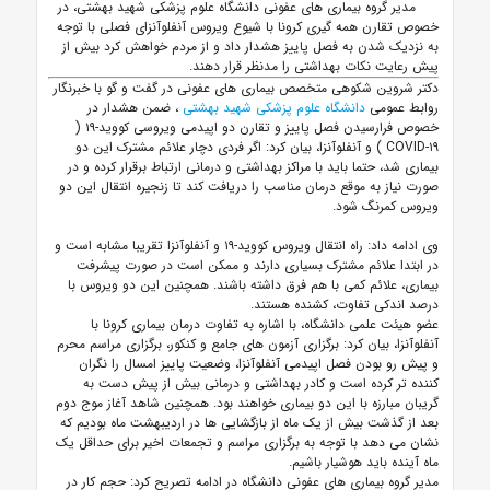
مدیر گروه بیماری های عفونی دانشگاه علوم پزشکی شهید بهشتی، در
خصوص تقارن همه گیری کرونا با شیوع ویروس آنفلوآنزای فصلی با توجه
به نزدیک شدن به فصل پاییز هشدار داد و از مردم خواهش کرد بیش از
پیش رعایت نکات بهداشتی را مدنظر قرار دهند.
دکتر شروین شکوهی متخصص بیماری های عفونی در گفت و گو با خبرنگار
روابط عمومی
دانشگاه علوم پزشکی شهید بهشتی
، ضمن هشدار در
خصوص فرارسیدن فصل پاییز و تقارن دو اپیدمی ویروسی کووید-۱۹ (
COVID-۱۹
) و آنفلوآنزا، بیان کرد: اگر فردی دچار علائم مشترک این دو
بیماری شد، حتما باید با مراکز بهداشتی و درمانی ارتباط برقرار کرده و در
صورت نیاز به موقع درمان مناسب را دریافت کند تا زنجیره انتقال این دو
ویروس کمرنگ شود.
وی ادامه داد: راه انتقال ویروس کووید-۱۹ و آنفلوآنزا تقریبا مشابه است و
در ابتدا علائم مشترک بسیاری دارند و ممکن است در صورت پیشرفت
بیماری، علائم کمی با هم فرق داشته باشند. همچنین این دو ویروس با
درصد اندکی تفاوت، کشنده هستند.
عضو هیئت علمی دانشگاه، با اشاره به تفاوت درمان بیماری کرونا با
آنفلوآنزا، بیان کرد: برگزاری آزمون های جامع و کنکور، برگزاری مراسم محرم
و پیش رو بودن فصل اپیدمی آنفلوآنزا، وضعیت پاییز امسال را نگران
کننده تر کرده است و کادر بهداشتی و درمانی بیش از پیش دست به
گریبان مبارزه با این دو بیماری خواهند بود. همچنین شاهد آغاز موج دوم
بعد از گذشت بیش از یک ماه از بازگشایی ها در اردیبهشت ماه بودیم که
نشان می دهد با توجه به برگزاری مراسم و تجمعات اخیر برای حداقل یک
ماه آینده باید هوشیار باشیم.
مدیر گروه بیماری های عفونی دانشگاه در ادامه تصریح کرد: حجم کار در