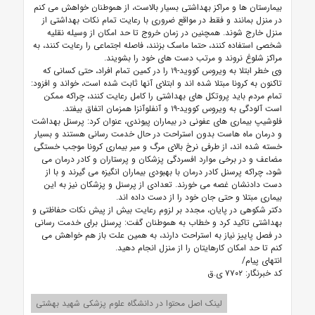
بیمارستان ها و مراکز بهداشتی بسیار بالاست، از هموطنان خواهش می کنم
در منزل بمانند و فقط در مواقع ضروری با رعایت تمام نکات بهداشتی از
منزل خارج شوند. همچنین در زمان خروج تا حد امکان از وسیله نقلیه
شخصی استفاده کنند، حتما ماسک بزنند، فاصله اجتماعی را رعایت کنند، به
مراکز شلوغ نروند و مرتب دست های خود را بشویند.
وی خطر ابتلا به ویروس کووید-۱۹ را در کمین تمام افراد، حتی کسانی که
تاکنون به کرونا مبتلا شده اند و ابتلای آنها ثابت شده است، خواند و افزود:
تمام مردم باید پروتکل های بهداشتی را کامل رعایت کنند، چراکه ممکن
است آلودگی به ویروس کووید-۱۹ و آنفلوآنزا همزمان اتفاق بیفتد.
فلوشیپ بیماری های عفونی در بیماران پیوندی، عنوان کرد: پرسنل بهداشت
و درمان ماه هاست بدون استراحت در حال خدمت رسانی هستند و بسیار
خسته شده اند، از طرفی نرخ بالای مرگ و میر بیماری کرونا موجب خستگی
مضاعف و در برخی موارد افسردگی پزشکان و پرستاران و کادر درمان می
شود، چراکه پرسنل کادر درمان با بهبودی بیماران انگیزه می گیرند و با از
دست دادنشان غصه می خورند. تعدادی از پرسنل و پزشکان نیز به این
بیماری مبتلا و حتی جان خود را از دست داده اند.
دکتر شکوهی در پایان، مجدد بر لزوم رعایت بیش از پیش نکات حفاظتی و
بهداشتی تاکید کرد و خطاب به هموطنان گفت: پرسنل برای خدمت رسانی
در فصل پاییز نیاز به استراحت دارند، به همین علت باز هم خواهش می
کنم تا حد امکان کارهایتان را از منزل انجام دهید.
انتهای پیام/
کد خبرنگار: ۷۷۰۲ ی.ق
لینک اصل محتوا در دانشگاه علوم پزشکی شهید بهشتی