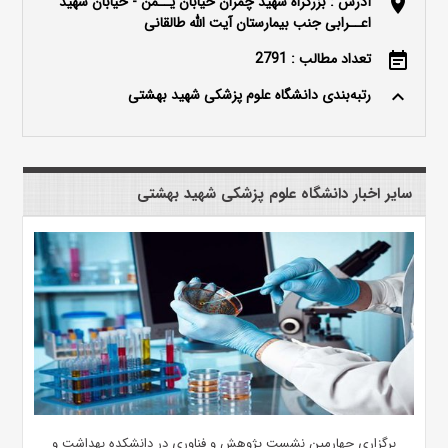
آدرس : بزرگراه شهید چمران خیابان یــمن - خیابان شهید
location_on
اعــرابی جنب بیمارستان آیت الله طالقانی
تعداد مطالب : 2791
event_note
رتبه‌بندی دانشگاه علوم پزشکی شهید بهشتی
keyboard_arrow_up
سایر اخبار دانشگاه علوم پزشکی شهید بهشتی
برگزاری چهارمین نشست پژوهش و فناوری در دانشکده بهداشت و