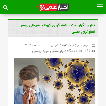
menu
search
تقارن نگران کننده همه گیری کرونا با شیوع ویروس
آنفلوآنزای فصلی
عمومی
چهارشنبه 5 شهریور 1399 ساعت 6:17
access_time
folder_open
569
دانشگاه علوم پزشکی شهید بهشتی
link
visibility