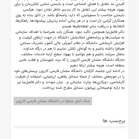
کلیدی ما، تعامل با فضای اجتماعی است و بایستی تمامی تلاش‌مان را برای
بهبود هرچه بیشتر این تعامل به کار بندیم، خاطر نشان نمود: هرکسی
بایستی متناسب با مسوولیتی که دارد، پاسخگو باشد. درِ اتاق بنده به روی
همکاران گرامی باز است و در هر زمانی آماده پذیرش پیشنهادها، راهکارها،
انتقادها و دریافت سایر نقطه‌نظرها هستم.
دکتر فاضل‌نیا همچنین تاکید نمود: همگان باید هم‌راستا با اهداف سازمانی
به سیاست‌ها و برنامه‌های اعتلابخش دانشگاه در جهت ارتقای کیفیت و
افزایش اثربخشی دانشگاه در نظام آموزش عالی کشور، تشریک مساعیِ
هم‌افزا داشته باشیم و به گونه‌ای تلاش نماییم تا هم در درگاه خداوند
متعال سربلند باشیم و هم بتوانیم با بهبود سطح ارایه خدمات مختلف،
جایگاه دانشگاه سلمان فارسی کازرون را که برند شهرستان و قطب علمی
منطقه است، هرچه بیشتر ارتقا دهیم.
در ادامه این جلسه، کارکنان دانشگاه سلمان فارسی کازرون پرسش‌های خود
را در حوزه‌های مختلف از جمله مسائل رفاهی، ارزشیابی، استفاده از ظرفیت
کارشناسی، دورکاری‌ها، چارت سازمانی و... بیان نمودند و دکتر فاضل‌نیا نیز
به ارایه توضیحاتی پیرامون مسایل مطرح شده پرداخت.
لینک اصل محتوا در دانشگاه سلمان فارسی کازرون
برچسب ها