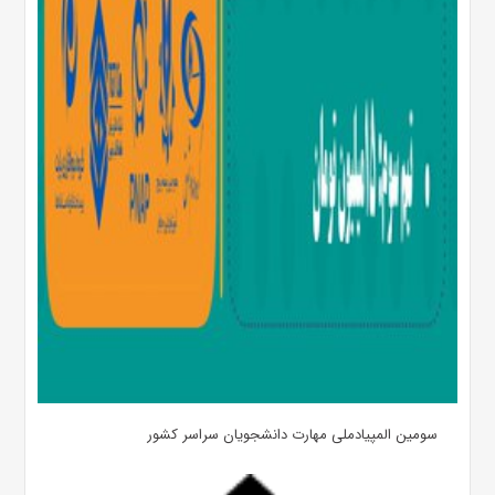
سومین المپیادملی مهارت دانشجویان سراسر کشور