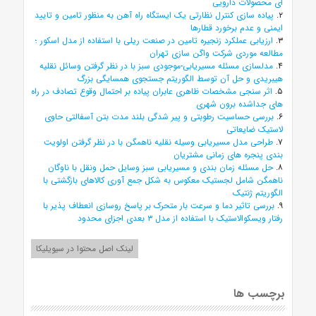
ای محصولات دارویی
۲.
پیاده سازی کنترل نظارتی یک ایستگاه راه آهن به منظور تامین و تایید
ایمنی و عدم برخورد قطارها
۳.
ارزیابی عملکرد زنجیره تامین در صنعت ریلی با استفاده از مدل اسکور ؛
مطالعه موردی شرکت واگن سازی تهران
۴.
مدلسازی مسئله مسیریابی-موجودی سبز با در نظر گرفتن وسائل نقلیه
هیبریدی و حل آن توسط الگوریتم جستجوی همسایگی بزرگ
۵.
اثر سنجی مشخصات ظاهری عابران پیاده بر احتمال وقوع تصادف در راه
های جداشده برون شهری
۶.
بررسی حساسیت رطوبتی و پیر شدگی بلند مدت بتن آسفالتی حاوی
لاستیک ضایعاتی
۷.
طراحی مدل مسیریابی وسیله نقلیه ناهمگن با در نظر گرفتن اولویت
بندی پنجره های زمانی مشتریان
۸.
حل مسئله زمان بندی و مسیریابی سبز وسایل حمل ونقل با ناوگان
ناهمگن شامل لجستیک معکوس به شکل جمع آوری کالاهای بازگشتی با
الگوریتم ژنتیک
۹.
بررسی تاثیر دما و سرعت بار متحرک بر پاسخ روسازی انعطاف پذیر با
رفتار ویسکوالاستیک با استفاده از مدل ۳ بعدی اجزای محدود
لینک اصل محتوا در سیویلیکا
برچسب ها