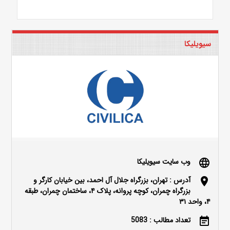
سیویلیکا
وب سایت سیویلیکا
language
آدرس : تهران، بزرگراه جلال آل احمد، بین خیابان کارگر و
location_on
بزرگراه چمران، کوچه پروانه، پلاک ۴، ساختمان چمران، طبقه
۴، واحد ۳۱
تعداد مطالب : 5083
event_note