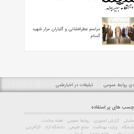
مراسم عطرافشانی و گلباران مزار شهید
گمنام
ندی روابط عمومی
تبلیغات در اخبارعلمی
چسب های پر استفاده
مایش
گزارش تصویری
روابط عمومی
هفته سلامت
ایشگاه
وزارت بهداشت
منابع طبیعی
دانشگاه آزاد
کارآفرینی
شست علمی
هفته پژوهش
کرونا