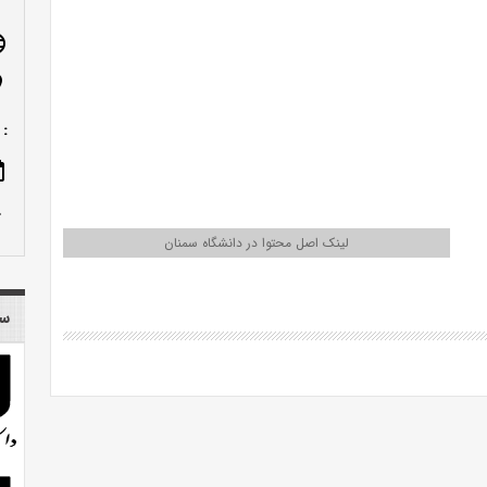
age
n_on
19111-35131
ote
row_up
لینک اصل محتوا در دانشگاه سمنان
سا