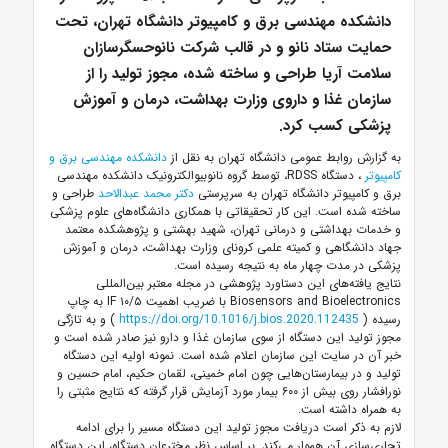
دانشکده مهندسی برق و کامپیوتر دانشگاه تهران، تحت
حمایت ستاد نانو و در قالب شرکت نانوحسگرسازان
سلامت آریا طراحی و ساخته شده، مجوز تولید را از
سازمان غذا و داروی وزارت بهداشت، درمان و آموزش
پزشکی کسب کرد.
به گزارش روابط عمومی دانشگاه تهران به نقل از
دانشکده مهندسی برق و
کامپیوتر
، دستگاه RDSS، توسط گروه
نانوبیوالکترونیک
دانشکده مهندسی
برق و کامپیوتر دانشگاه تهران به سرپرستی
دکتر محمد عبدالاحد
طراحی و
ساخته شده است. این کار تحقیقاتی با همکاری دانشگاه‌های علوم پزشکی
و خدمات بهداشتی و درمانی تهران، شهید بهشتی و پژوهشکده معتمد
جهاد دانشگاهی و کمیته علمی
کرونای
وزارت بهداشت، درمان و آموزش
پزشکی در مدت چهار ماه به نتیجه رسیده است.
نتایج یافته‌های این دستاورد پژوهشی در مجله معتبر بین‌المللی
Biosensors and Bioelectronics با ضریب اهمیت IF ۱۰/۵ به چاپ
رسیده (
https://doi.org/10.1016/j.bios.2020.112435
) و به تازگی
مجوز تولید این دستگاه از سوی سازمان غذا و دارو نیز صادر شده است و
خبر آن در سایت این سازمان اعلام شده است. نمونه اولیه این دستگاه
تولید و در بیمارستان‌هایی چون امام خمینی، لقمان حکیم، امام حسین و
نورافشار
روی بیش از ۶۰۰ بیمار مورد آزمایش قرار گرفته که نتایج مثبتی را
به همراه داشته است.
لازم به ذکر است دریافت مجوز تولید این دستگاه مسیر را برای ادامه
تجاری‌سازی آن هموار می‌کند. بر اساس نظر مخترعان دستگاه، این دستگاه