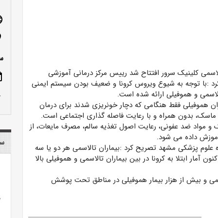
age
n_on
س
رییس مرکز درمانی آموزشی
ote
رد :با توجه به شیوع ویروس کرونا و ضعیف بودن سیستم ایمنی
الاسمی و هموفیلی ارائه شده است.
row_up
ماران هموفیلی فقط هنگامی که دچار خونریزی شدند برای درمان
با ماسک، بدون همراه و با رعایت فاصله گذاری اجتماعی است.
سک و مواد ضد عفونی، رعایت اصول تغذیه سالم، مصرف مایعات، از
آموزش داده می شود.
سا
علوم پزشکی مشهد تصریح کرد :بیماران تالاسمی هر دو یا سه
 آمار ابتلا به کرونا در بین بیماران تالاسمی و هموفیلی بالا
شان کرد: در این مرکز به ۸۰۰بیمار تالاسمی و بیش از هزار بیمار هموفیلی در مناطق تحت پوشش