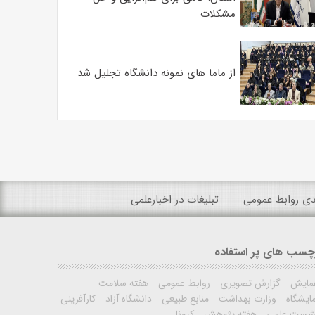
مشکلات
از ماما های نمونه دانشگاه تجلیل شد
ندی روابط عمومی
تبلیغات در اخبارعلمی
چسب های پر استفاده
مایش
گزارش تصویری
روابط عمومی
هفته سلامت
ایشگاه
وزارت بهداشت
منابع طبیعی
دانشگاه آزاد
کارآفرینی
شست علمی
هفته پژوهش
کرونا