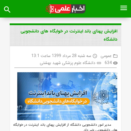
menu
search
افزایش پهنای باند اینترنت در خوابگاه های دانشجویی
دانشگاه
عمومی
سه شنبه 28 مرداد 1399 ساعت 13:1
access_time
folder_open
634
دانشگاه علوم پزشکی شهید بهشتی
link
visibility
مدیر امور دانشجویی دانشگاه از افزایش پهنای باند اینترنت در خوابگاه
های دانشجویی خبر داد.