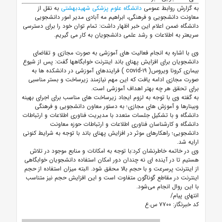
به گزارش روابط عمومی
دانشگاه علوم پزشکی شهیدبهشتی
به نقل از
معاونت دانشجویی و فرهنگی، ابراهیم مه آبادی مدیر امور دانشجویی
دانشگاه ضمن اعلام این خبر اظهار داشت: تمام توان خود را برای دسترسی
سریعتر به اطلاعات و رشد علمی دانشجویان به کار می گیریم.
وی با اشاره به انجام فعالیت های آموزشی به صورت مجازی و تقاضای
دانشجویان برای افزایش پهنای باند اینترنت خوابگاهها گفت: پس از شیوع
بیماری کرونا ویروس(
covid-۱۹
) فرایندهای آموزشی در دانشکده ها به
صورت مجازی ادامه یافت که این مهم نیازمند زیرساخت و بستر مناسبی
برای تحقق هر چه بهتر اهداف آموزشی است.
به گفته وی با توجه به لزوم ایجاد زیرساخت های مناسب برای اجرای بهینه
وبینارها و آموزش های مجازی؛ به دستور معاون دانشجویی و فرهنگی
دانشگاه و با تشکیل جلسات متعدد با مدیریت فناوری اطلاعات و ارتباطات
دانشگاه و کارشناسان فناوری اطلاعات و ارتباطات حوزه معاونت
دانشجویی؛ راهکارهای موثر در افزایش پهنای باند با توجه به شرایط کنونی
ارایه شد.
وی در خاتمه خاطرنشان کرد:با توجه به امکانات و منابع موجود در تلاش
هستیم تا در آینده ای نه چندان دور امکان استفاده دانشجویان خوابگاهی
از اینترنت پرسرعت و با حجم بالا محقق شود. البته میزان استفاده از حجم
اینترنت در مقاطع گوناگون متفاوت است و این افزایش حجم نیز متناسب
با این روال انجام می‌شود.
انتهای پیام/
کد خبرنگار: ۷۷۰۰ س.ع