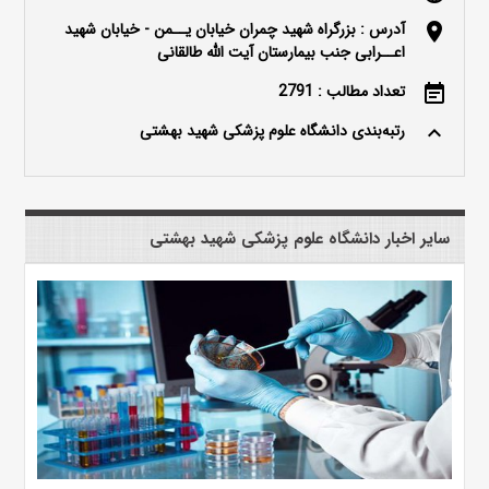
آدرس : بزرگراه شهید چمران خیابان یــمن - خیابان شهید
location_on
اعــرابی جنب بیمارستان آیت الله طالقانی
تعداد مطالب : 2791
event_note
رتبه‌بندی دانشگاه علوم پزشکی شهید بهشتی
keyboard_arrow_up
سایر اخبار دانشگاه علوم پزشکی شهید بهشتی