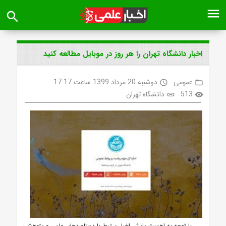
menu
search
اخبار دانشگاه تهران را هر روز در موبایل مطالعه کنید
عمومی
دوشنبه 20 مرداد 1399 ساعت 17:17
access_time
folder_open
513
دانشگاه تهران
link
visibility
با توجه به اهمیت پایش اخبار مرتبط با دستاوردهای علمی و پژوهشی