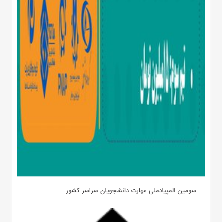
سومین المپیادملی مهارت دانشجویان سراسر کشور