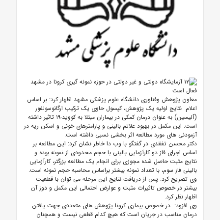
معاون پژوهش وفناوری دانشگاه علوم پزشکی مشهد اظهار کرد: بر اساس
اعلام نتایج اولیه یک پژوهش، کپسول حاوی یک ترکیب ارگانوسولفور
(آلیسین) به عنوان درمان کمکی در بیماران مبتلا به کووید-۱۹ تاثیر داشته
است. این مکمل در بهبود علائم بالینی و پارامترهای خونی و اسکن ریه در
آزمودنی های مورد مطالعه اثر بخشی نسبی داشته است.
دکتر محسن تفقدی در گفتگو با وب دا خاطر نشان کرد: این مطالعه بر
اساس اجرای فاز دو کارآزمایی بالینی با حجم محدودی از نمونه بوده و
نتایج مثبت حاصل شده مجوزی برای انجام یک مطالعه بزرگتر، کارآزمایی
بالینی فاز سوم، با تعداد نمونه بیشتر براساس محاسبه حجم نمونه است.
وی تصریح کرد: پس از دریافت نتایج این مرحله می توان با قطعیت
بیشتر در خصوص تاثیرات مثبت و عوارض احتمالی این مکمل و دوز آن
اظهار نظر کرد.
وی افزود: در خصوص بیماری کرونا پژوهش های متعددی جهت یافتن
درمان مناسب در جریان است که هیچ کدام قطعی نیست و همچنان