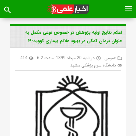
menu
search
اعلام نتایج اولیه پژوهش در خصوص نوعی مکمل به
عنوان درمان کمکی در بهبود علائم بیماری کووید-۱۹
عمومی
دوشنبه 20 مرداد 1399 ساعت 6:2
414
visibility
access_time
folder_open
دانشگاه علوم پزشکی مشهد
link