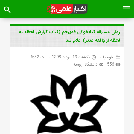
menu
search
زمان مسابقه کتابخوانی غدیرخم (کتاب گزارش لحظه به
لحظه از واقعه غدیر) اعلام شد
علوم پایه
یکشنبه 19 مرداد 1399 ساعت 6:52
access_time
folder_open
556
دانشگاه ارومیه
link
visibility