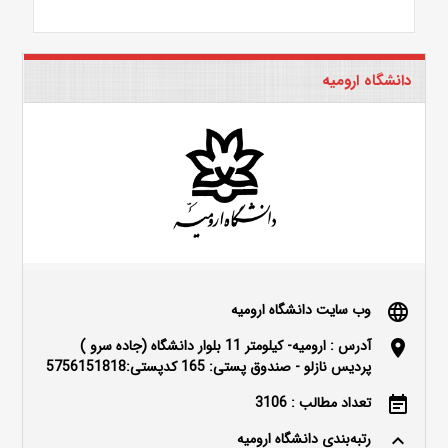
دانشگاه ارومیه
وب سایت دانشگاه ارومیه
language
آدرس : ارومیه- کیلومتر 11 بلوار دانشگاه (جاده سرو )
location_on
پردیس نازلو - صندوق پستی: 165 کدپستی:5756151818
تعداد مطالب : 3106
event_note
رتبه‌بندی دانشگاه ارومیه
keyboard_arrow_up