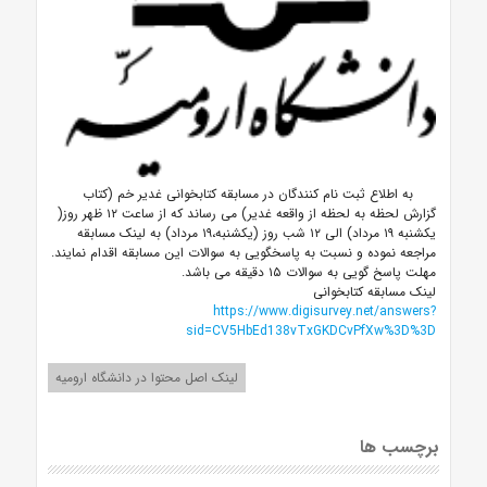
به اطلاع ثبت نام کنندگان در مسابقه کتابخوانی غدیر خم (کتاب
گزارش لحظه به لحظه از واقعه غدیر) می رساند که از ساعت ۱۲ ظهر روز(
یکشنبه ۱۹ مرداد) الی ۱۲ شب روز (یکشنبه،۱۹ مرداد) به لینک مسابقه
مراجعه نموده و نسبت به پاسخگویی به سوالات این مسابقه اقدام نمایند.
مهلت پاسخ گویی به سوالات ۱۵ دقیقه می باشد.
لینک مسابقه کتابخوانی
https://www.digisurvey.net/answers?
sid=CV5HbEd138vTxGKDCvPfXw%3D%3D
لینک اصل محتوا در دانشگاه ارومیه
برچسب ها