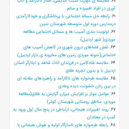
۶۰.
مقایسه ی مهارت مثبت اندیشی، افکار ناکارآمد و تاب
آوری در افراد افسرده و سالم
۶۱.
رابطه حل مساله اجتماعی با پرخاشگری و خودکارآمدی
درمدارس دوره اول متوسطه شهرستان نمین
۶۲.
اولویت بندی آسیب ها و مسائل اجتماعی مطالعه
موردی( شهر اردبیل)
۶۳.
نقش فضاهای درون شهری در کاهش آسیب های
اجتماعی(نمونه موردی زمین های مخروبه ی بازار اردبیل)
۶۴.
مقایسه شادکامی در فرزندان اناث شاهد و ایثارگر استان
اردبیل با و بدون تجربه طلاق
۶۵.
مقایسه طرحواره های ناکارآمد و راهبردهای مقابله ای
در بین زنان خشونت دیده وعادی
۶۶.
عوامل موثر بر افزایش میزان گرایش به طلاق(مطالعه
موردی: مناطق روستایی شهرستان کوثر)
۶۷.
روند تغییرات هیجانی، ارتباطی در پنج سال اول ورود به
کمپ در معتادان
۶۸.
رابطه طرحواره های ناسازگار اولیه و هوش هیجانی با