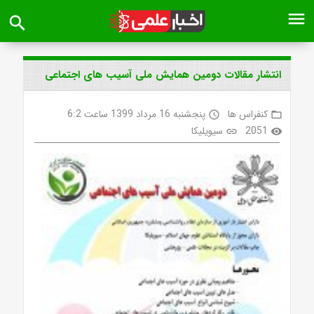
menu
search
انتشار مقالات دومین همایش ملی آسیب های اجتماعی
کنفراس ها
پنجشنبه 16 مرداد 1399 ساعت 6:2
access_time
folder_open
2051
سیویلیکا
link
visibility