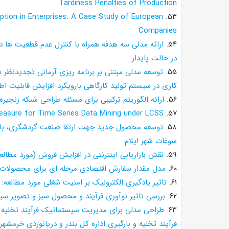
Tardiness Penalties of Production
ption in Enterprises: A Case Study of European
۵۳.
Companies
۵۴.
ارائه مدلی سه هدفه همراه با کنترل عدم قطعیت ها در
در حالت پایدار
۵۵.
توسعه مدلی مبتنی بر برنامه ریزی آرمانی تجدیدنظر
کاری در سیستم تولید کارگاهی بارویکرد افزایش قابلیت اط
۵۶.
ارائه الگوریتم ترکیبی برای مسئله طراحی شبکه زنج
easure for Time Series Data Mining under LCSS
۵۷.
۵۸.
توسعه محصول جدید جهت ارتقا صنعت گردشگری، با ب
سوغات شهر ایلام
۵۹.
نقش بازاریابی اینترنتی در افزایش فروش (مورد مطالعه
۶۰.
مدل مقدار سفارش اقتصادی مرحله ای برای محصولات فن
۶۱.
تاثیر یادگیری الکترونیک بر امنیت شغلی مورد مطالعه
۶۲.
بررسی تاثیر نوآوری فرآیند و محصول سبز و تصویر سبز 
۶۳.
طراحی مدلی برای مدیریت سیستماتیک فرآیند تخلیه 
فرآیند تخلیه و بارگیری اداره کل بندر و دریانوردی خرمشهر