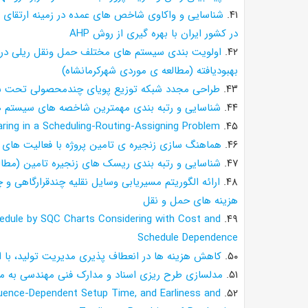
۴۱.
شناسایی و واکاوی شاخص های عمده در زمینه ارتقای
در کشور ایران با بهره گیری از روش AHP
۴۲.
اولویت بندی سیستم های مختلف حمل ونقل ریلی درون
بهبودیافته (مطالعه ی موردی شهرکرمانشاه)
۴۳.
طراحی مجدد شبکه توزیع پویای چندمحصولی تحت ش
۴۴.
شناسایی و رتبه بندی مهمترین شاخصه های سیستم های 
ring in a Scheduling-Routing-Assigning Problem
۴۵.
۴۶.
هماهنگ سازی زنجیره ی تامین پروژه با فعالیت های 
۴۷.
شناسایی و رتبه بندی ریسک های زنجیره تامین (مطال
۴۸.
ارائه الگوریتم مسیریابی وسایل نقلیه چندقرارگاهی و
هزینه های حمل و نقل
dule by SQC Charts Considering with Cost and
۴۹.
Schedule Dependence
۵۰.
کاهش هزینه ها در انعطاف پذیری مدیریت تولید، با 
۵۱.
مدلسازی طرح ریزی اسناد و مدارک فنی مهندسی به منظور ارزیابی تاثیر ا
quence-Dependent Setup Time, and Earliness and
۵۲.