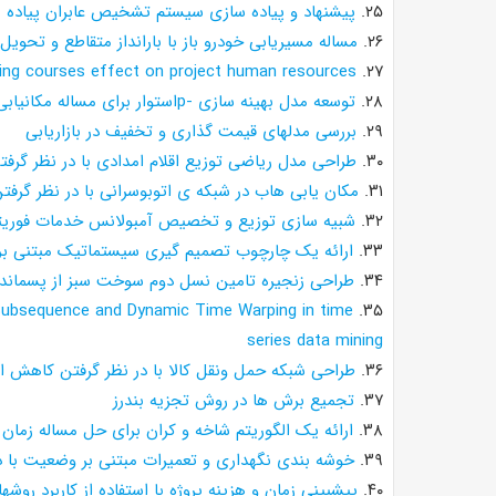
۲۵.
پیشنهاد و پیاده سازی سیستم تشخیص عابران پیاده ب
۲۶.
مساله مسیریابی خودرو باز با بارانداز متقاطع و تحویل
ning courses effect on project human resources
۲۷.
۲۸.
توسعه مدل بهینه سازی -pاستوار برای مساله مکانیابی-مسیریابی کالای فاسدشدنی با تقاضای غیرقطعی
۲۹.
بررسی مدلهای قیمت گذاری و تخفیف در بازاریابی
۳۰.
طراحی مدل ریاضی توزیع اقلام امدادی با در نظر گرفت
۳۱.
مکان یابی هاب در شبکه ی اتوبوسرانی با در نظر گرف
۳۲.
شبیه سازی توزیع و تخصیص آمبولانس خدمات فوریت
۳۳.
ارائه یک چارچوب تصمیم گیری سیستماتیک مبتنی بر نظام ارزیابی CAMEL برای رتبه بند
۳۴.
طراحی زنجیره تامین نسل دوم سوخت سبز از پسماند
bsequence and Dynamic Time Warping in time
۳۵.
series data mining
۳۶.
طراحی شبکه حمل ونقل کالا با در نظر گرفتن کاهش انتشار co۲ و ارائه الگو
۳۷.
تجمیع برش ها در روش تجزیه بندرز
۳۸.
ارائه یک الگوریتم شاخه و کران برای حل مساله زمان ب
۳۹.
خوشه بندی نگهداری و تعمیرات مبتنی بر وضعیت با در
۴۰.
پیشبینی زمان و هزینه پروژه با استفاده از کاربرد 