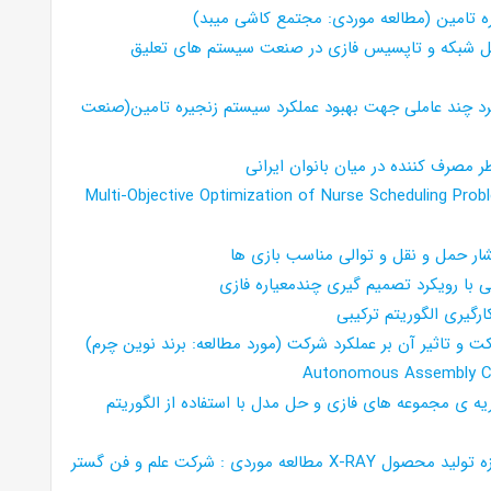
ره تامین (مطالعه موردی: مجتمع کاشی میبد)
حلیل شبکه و تاپسیس فازی در صنعت سیستم های تعلیق
کرد چند عاملی جهت بهبود عملکرد سیستم زنجیره تامین(صنعت
ر مصرف کننده در میان بانوان ایرانی
Multi-Objective Optimization of Nurse Scheduling Pr
فشار حمل و نقل و توالی مناسب بازی ها
 با رویکرد تصمیم گیری چندمعیاره فازی
رگیری الگوریتم ترکیبی
ت و تاثیر آن بر عملکرد شرکت (مورد مطالعه: برند نوین چرم)
Autonomous Assembly Con
ه ی مجموعه های فازی و حل مدل با استفاده از الگوریتم
ارزیابی و دسته بندی موضوعات قابل برون سپاری حوزه تولید محصول X-RAY مطالعه موردی : شرکت علم و فن گستر