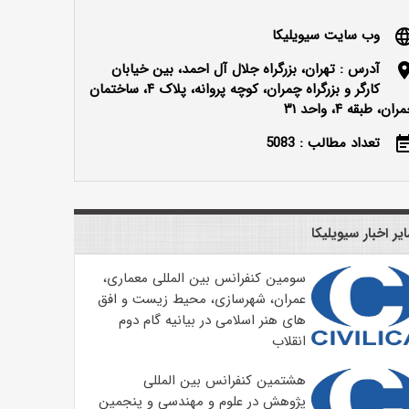
وب سایت سیویلیکا
langu
آدرس : تهران، بزرگراه جلال آل احمد، بین خیابان
locatio
کارگر و بزرگراه چمران، کوچه پروانه، پلاک ۴، ساختمان
ران، طبقه ۴، واحد ۳۱
تعداد مطالب : 5083
event_n
یر اخبار سیویلیکا
سومین کنفرانس بین المللی معماری،
عمران، شهرسازی، محیط زیست و افق
های هنر اسلامی در بیانیه گام دوم
انقلاب
هشتمین کنفرانس بین المللی
پژوهش در علوم و مهندسی و پنجمین