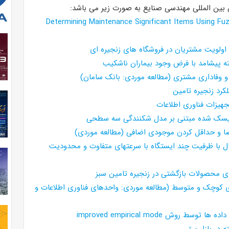
 بین المللی مهندسی صنایع به صورت زیر می باشد:
Determining Maintenance Significant Items Using F
 پیشامد با فرض وجود بیماران ناشکیب
 وفاداری مشتری (مطالعه موردی: بانک سامان)
کرد زنجیره تامین
جهیزات فناوری اطلاعات
 ریسک شده مبتنی بر مدل شکنندگی سه سطحی
اضا و حداقل کردن موجودی اضافی (مطالعه موردی)
تقال با ظرفیت چند ایستگاه با سرعتهای متفاوت و محدودیت
 محصولات بازگشتی در زنجیره تامین سبز
کوچک و متوسط (مطالعه موردی: واحدهای فناوری اطلاعات و
ترکیب مدل ARMAX-EGARCH و WNN-FOA با تجزیه داده ها توسط روش improved empirical mode