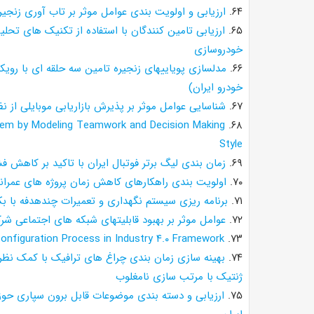
۶۴.
ارزیابی و اولویت بندی عوامل موثر بر تاب آوری زنجی
۶۵.
ارزیابی تامین کنندگان با استفاده از تکنیک های ت
خودروسازی
۶۶.
مدلسازی پویاییهای زنجیره تامین سه حلقه ای با روی
خودرو ایران)
۶۷.
شناسایی عوامل موثر بر پذیرش بازاریابی موبایلی از نظ
oblem by Modeling Teamwork and Decision Making
۶۸.
Style
۶۹.
زمان بندی لیگ برتر فوتبال ایران با تاکید بر کاهش 
۷۰.
اولویت بندی راهکارهای کاهش زمان پروژه های عمرانی
۷۱.
برنامه ریزی سیستم نگهداری و تعمیرات چندهدفه با بکا
۷۲.
عوامل موثر بر بهبود قابلیتهای شبکه های اجتماعی شرک
figuration Process in Industry ۴.۰ Framework
۷۳.
۷۴.
بهینه سازی زمان بندی چراغ های ترافیک با کمک نظری
ژنتیک با مرتب سازی نامغلوب
۷۵.