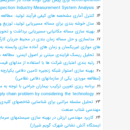
decomposition برای پیش بینی کوتاه مدت بار الکتریسیته در بازار برق
spection Industry Measurement System Analysis
۱۳.
۱۴.
کنترل آماری مشخصه های کیفی فرآیند تولید: مطالعه
۱۵.
مدل خوشه بندی برای مساله مسیریابی تولید، توزیع و موج
۱۶.
بهینه سازی مساله مکانیابی-مسیریابی برداشت و تحوی
۱۷.
مدلسازی و حل مساله زمان بندی در محیط جریان کار
های موازی غیریکسان و زمان های آماده سازی وابسته به 
۱۸.
تحلیل ریسک فرایندی مبتنی بر اصول ایمنی: مطالعه م
۱۹.
رتبه بندی اعتباری شرکت ها با استفاده از مدلهای قیمت
۲۰.
بهینه سازی استوار شبکه زنجیره تامین دفاعی یکپ
(مطالعه موردی: یکی از سازمانهای دفاعی نظامی)
۲۱.
برنامه ریزی تعیین ترکیب بیماران جراحی با توجه به 
ply chain problem by considering the technology
۲۲.
۲۳.
تحلیل سلسله مراتبی برای شناسایی شاخصهای کلیدی د
مهندسی شتاب صنعت
۲۴.
کاربرد مهندسی ارزش در بهینه سازی سیستمهای سرما
ایستگاه آتش نشانی شهرک گویم شیراز)