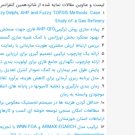
لیست و عناوین مقالات نمایه شده از شانزدهمین کنفرانس
uzzy Delphi, AHP and Fuzzy TOPSIS Methods: Case
۱.
Study of a Gas Refinery
۲.
پیاده سازی روش ترکیبیAHP-QFD فازی جهت سنجش اولویت مشتریان در فروشگاه های زنجیره ای
۳.
بهبود عملکرد بخش اورژانس با کمک شبیه سازی گسسته
۴.
بررسی ارتباط ارزش مشتری، هویت سازمانی با رضایت و
۵.
ارائه یک چارچوب ترکیبی تصمیم گیری برای ارزیابی عمل
۶.
ارائه چارچوب نگهداری جامع فازی برای اولویت بندی ت
۷.
پایش طول عمر بیماران به کمک نمودار کنترل تعدیل
۸.
مدل برنامه ریزی آرمانی برای کاهش هزینه، برآورد تق
۹.
زمان بندی بارگیری و تخلیه کامیونها در پایانه های ان
موجودی وابسته به زمان
۱۰.
حداقل کردن هزینه ها در سیستم لجستیک معکوس برای
۱۱.
مطالعات امکان سنجی توسعه خوشه ای کسب و کارهای 
ارتباطات استان خوزستان)
۱۲.