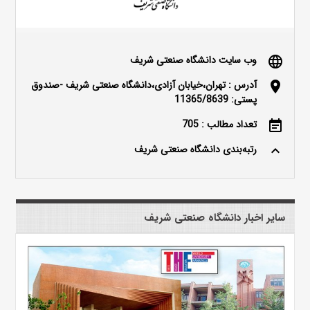
وب سایت دانشگاه صنعتی شریف
language
آدرس : تهران،خیابان آزادی،دانشگاه صنعتی شریف -صندوق
location_on
پستی: 11365/8639
تعداد مطالب : 705
event_note
رتبه‌بندی دانشگاه صنعتی شریف
keyboard_arrow_up
سایر اخبار دانشگاه صنعتی شریف