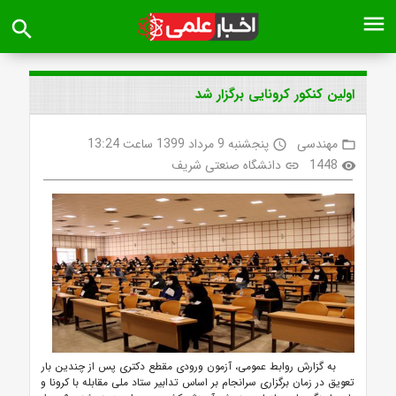
menu
search
اولین کنکور کرونایی برگزار شد
مهندسی
پنجشنبه 9 مرداد 1399 ساعت 13:24
access_time
folder_open
1448
دانشگاه صنعتی شریف
link
visibility
به گزارش روابط عمومی، آزمون ورودی مقطع دکتری پس از چندین بار
تعویق در زمان برگزاری سرانجام بر اساس تدابیر ستاد ملی مقابله با کرونا و