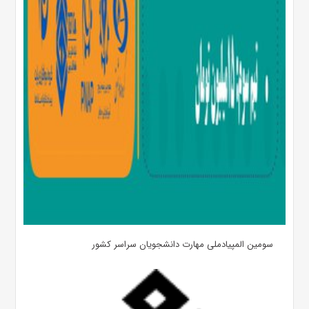
سومین المپیادملی مهارت دانشجویان سراسر کشور