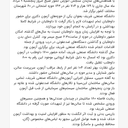
با هماهنگی‌های سازمان سنجش آموزش کشور صبح امروز پنجشنبه ۹ مرداد
ماه سال جاری با ۱۷۹ هزار و ۷۰۴ نفر در ۱۴۳ حوزه امتحانی در ۶۰ شهرستان
مختلف کشور برگزار شد.
دانشگاه صنعتی شریف بعنوان یکی از حوزه‌های آزمون دکتری برای حضور
داوطلبان تمام تمهیدات لازم را بکار گرفت تا داوطلبان در شرایط کاملا
بهداشتی و در آرامش به انجام آزمون خود بپردازند.
با توجه به افزایش زمان ورود داوطلبان نسبت به سال‌های گذشته، امکان
حضور داوطلبان در حوزه از ساعت۶:۳۰ صبح میسر بود. کنترل دمای بدن
داوطلبان و گذاشتن دستگاه‌های ضدعفونی در درب ورودی از جمله
اقدامات انجام شده دانشگاه صنعتی شریف برای برگزاری آزمون بود.
سال گذشته دانشگاه صنعتی شریف آماده حضور ۱۷۰۰ داوطلب در آزمون
دکتری بود که امسال به دلیل شرایط کرونایی موجود این رقم به ۸۰۰
داوطلب تقلیل یافت.
برای نظارت بهتر تعداد ۱۰۴ نفر اعم از رابط، مراقب آزمون، سرپرست سالن،
مامور شمارش و مدیر حوزه در سالن‌های امتحانی حضور داشتند.
به گفته حبیبی، مسئول اجرایی آزمون‌های دانشگاه صنعتی شریف، تمامی
سالن‌های ساختمان ابن‌سینا و تالارهای دانشگاه ضدعفونی شده و علاوه بر
باز بودن پنجره‌های ساختمان سیستم‌های سرمایشی از شب قبل آزمون
فعال بودند.
رعایت فاصله ۱۸۰ سانتیمتر در چیدمان صندلی‌ها و همچنین مسیرهای
ورودی مشخص شده تا سالن‌ها نیز از تمهیدات صورت گرفته در دانشگاه
صنعتی شریف بود.
بازرسی بدنی و ثبت اثر انگشت به منظور افزایش امنیت و بهداشت آزمون
حذف شده و همه عوامل اجرایی مجهز به لباس‌های مخصوص (گان،
محافظ چشمی و ماسک) بودند.