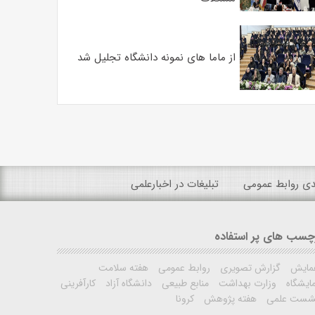
از ماما های نمونه دانشگاه تجلیل شد
ندی روابط عمومی
تبلیغات در اخبارعلمی
چسب های پر استفاده
مایش
گزارش تصویری
روابط عمومی
هفته سلامت
ایشگاه
وزارت بهداشت
منابع طبیعی
دانشگاه آزاد
کارآفرینی
شست علمی
هفته پژوهش
کرونا