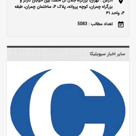
آدرس : تهران، بزرگراه جلال آل احمد، بین خیابان کارگر و
location_on
بزرگراه چمران، کوچه پروانه، پلاک ۴، ساختمان چمران، طبقه
۴، واحد ۳۱
تعداد مطالب : 5083
event_note
سایر اخبار سیویلیکا