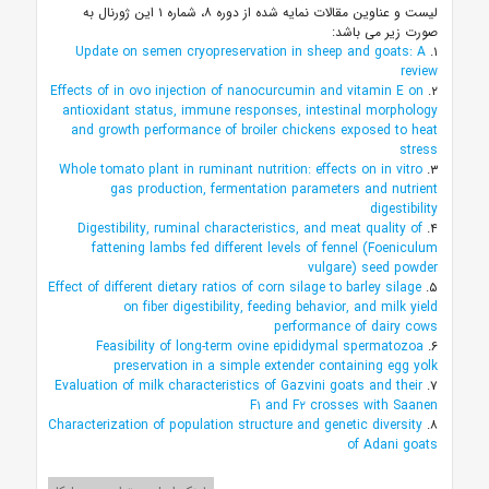
لیست و عناوین مقالات نمایه شده از دوره ۸، شماره ۱ این ژورنال به
صورت زیر می باشد:
Update on semen cryopreservation in sheep and goats: A
۱.
review
Effects of in ovo injection of nanocurcumin and vitamin E on
۲.
antioxidant status, immune responses, intestinal morphology
and growth performance of broiler chickens exposed to heat
stress
Whole tomato plant in ruminant nutrition: effects on in vitro
۳.
gas production, fermentation parameters and nutrient
digestibility
Digestibility, ruminal characteristics, and meat quality of
۴.
fattening lambs fed different levels of fennel (Foeniculum
vulgare) seed powder
Effect of different dietary ratios of corn silage to barley silage
۵.
on fiber digestibility, feeding behavior, and milk yield
performance of dairy cows
Feasibility of long-term ovine epididymal spermatozoa
۶.
preservation in a simple extender containing egg yolk
Evaluation of milk characteristics of Gazvini goats and their
۷.
F۱ and F۲ crosses with Saanen
Characterization of population structure and genetic diversity
۸.
of Adani goats