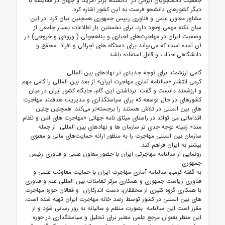
جمعیت دانشجویان ایرانی در دانشگاه برتر آمریکا و جهان در مقایسه با
دیگر کشورهای دانشجو فرست به این کشور اشاره کرد.
مشاور معاون علمی و فناوری رییس جمهوری همچنین بیان کرد: در این
میان نکته مهمی وجود دارد، برای نخستین بار اطلاعات بسیار جامعی از
وضعیت ایران در مهاجرت‌های اجباری و پناهجوئی ( ورودی و خروجی) در
آن آمده است که می‌تواند برای دستگاه های اجرائی و افراد محقق و
دانشگاهی جذاب و قابل استفاده باشد.
گامی ارزشمند برای توجه جدیدی تر نهادهای بین المللی
کرمی انتشار «سالنامه آماری مهاجرت ایران» از بعد بین المللی را گامی مهم
و ارزشمند دانست و گفت: برداشتن این گام، جایگاه کشور ایران در میان
کشورهای در حال توسعه که برای سیاستگذاری و مدیریت هدفمند مهاجرت
های بین المللی در تلاش هستند را برجسته‌تر می‌کند. همچنین چنین
اقداماتی می تواند در راستای میثاق نامه جهانی «مهاجرت های امن و نظام
مند» زمینه توجه جدی تر سازمان ها و نهادهای بین المللی از جمله
سازمان بین المللی مهاجرت را به منظور ارائه حمایت‌های مالی و معنوی
بیشتر به ایران فراهم کند.
رونمایی از سالنامه مهاجرتی ایران با حضور معاون علمی و فناوری رئیس
جمهوری
به گفته کرمی، سالنامه آماری مهاجرت ایران با حمایت معاونت علمی و
فناوری ریاست جمهوری و همکاری مرکز تعاملات بین المللی علم و فناوری
با همکاری گروه کثیری از محققان، دست اندرکاران و فعالان حوزه مهاجرت
های بین المللی در کشور توسط رصد خانه مهاجرت ایران تهیه شده است.
مقرر است این سالنامه بصورت منظم و سالیانه به روز رسانی شود و از
این منظر بعنوان مرجع علمی معتبر برای تحلیل و سیاستگذاری در حوزه