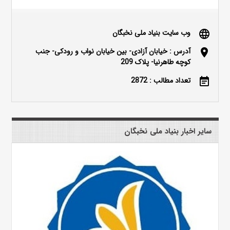
وب سایت بنیاد ملی نخبگان
language
آدرس : خیابان آزادی- بین خیابان نواب و رودکی- جنب
location_on
کوچه طاهرنیا- پلاک 209
تعداد مطالب : 2872
event_note
سایر اخبار بنیاد ملی نخبگان