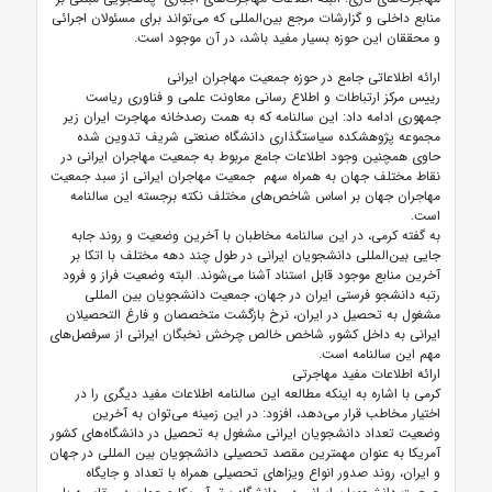
منابع داخلی و گزارشات مرجع بین‌المللی که می‌تواند برای مسئولان اجرائی
و محققان این حوزه بسیار مفید باشد، در آن موجود است.
ارائه اطلاعاتی جامع در حوزه جمعیت مهاجران ایرانی
رییس مرکز ارتباطات و اطلاع رسانی معاونت علمی و فناوری ریاست
جمهوری ادامه داد: این سالنامه که به همت رصدخانه مهاجرت ایران زیر
مجموعه پژوهشکده سیاستگذاری دانشگاه صنعتی شریف تدوین شده
حاوی همچنین وجود اطلاعات جامع مربوط به جمعیت مهاجران ایرانی در
نقاط مختلف جهان به همراه سهم جمعیت مهاجران ایرانی از سبد جمعیت
مهاجران جهان بر اساس شاخص‌های مختلف نکته برجسته این سالنامه
است.
به گفته کرمی، در این سالنامه مخاطبان با آخرین وضعیت و روند جابه
جایی بین‌المللی دانشجویان ایرانی در طول چند دهه مختلف با اتکا بر
آخرین منابع موجود قابل استناد آشنا می‌شوند. البته وضعیت فراز و فرود
رتبه دانشجو فرستی ایران در جهان، جمعیت دانشجویان بین المللی
مشغول به تحصیل در ایران، نرخ بازگشت متخصصان و فارغ التحصیلان
ایرانی به داخل کشور، شاخص خالص چرخش نخبگان ایرانی از سرفصل‌های
مهم این سالنامه است.
ارائه اطلاعات مفید مهاجرتی
کرمی با اشاره به اینکه مطالعه این سالنامه اطلاعات مفید دیگری را در
اختیار مخاطب قرار می‌دهد، افزود: در این زمینه می‌توان به آخرین
وضعیت تعداد دانشجویان ایرانی مشغول به تحصیل در دانشگاه‌های کشور
آمریکا به عنوان مهمترین مقصد تحصیلی دانشجویان بین المللی در جهان
و ایران، روند صدور انواع ویزاهای تحصیلی همراه با تعداد و جایگاه