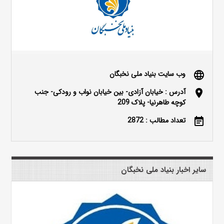
وب سایت بنیاد ملی نخبگان
language
آدرس : خیابان آزادی- بین خیابان نواب و رودکی- جنب
location_on
کوچه طاهرنیا- پلاک 209
تعداد مطالب : 2872
event_note
سایر اخبار بنیاد ملی نخبگان