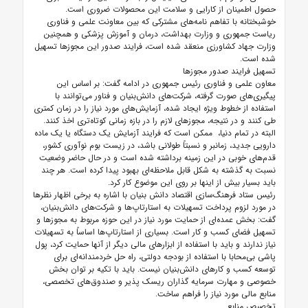
حصول اطمینان از کارایی و سلامت این محصولات ضروری است.
خوشبختانه با تفاهم نامه‌های مشترکی که بین معاونت علمی و فناوری
ریاست جمهوری و وزارت بهداشت، درمان و آموزش پزشکی و همچنین
وزارت جهاد کشاورزی منعقد شده است، فرایند صدور این مجوزها تسهیل
شده است.
تسهیل فرایند صدور مجوزها
معاون علمی و فناوری رئیس جمهوری در ادامه گفت: بر اساس این
پیگیری‌های صورت گرفته، شرکت‌های دانش‌بنیان و فناور می‌توانند با
استفاده از خطوط ویژه ایجاد شده، آزمایش‌های مورد نیاز را در زمان کمتری
طی کنند و در نتیجه، مجوزهای لازم را در بازه زمانی کوتاه‌تری اخذ کنند.
البته در تمام دنیا، ممکن است که فرایند آزمایش یک دستگاه یا یک ماده
دارویی جدید، زمانبر و نسبتاً طولانی باشد، در زیست بوم نوآوری کشور،
قدم‌های خوبی در این زمینه برداشته شده است و در حال حاضر وضعیت
نسبت به گذشته به شکل قابل ملاحظه‌ای بهبود پیدا کرده است. هر چند
باید بسیار بیش از اینها بر روی این موضوع کار کرد.
رئیس ستاد فرهنگ‌سازی اقتصاد دانش بنیان با اشاره به برخی اظهار نظرها
در مورد لزوم پرداخت تسهیلات به استارتاپ‌ها و شرکت‌های دانش‌بنیان،
گفت: بخش عمده‌‎ای از حمایت مورد نیاز در این حوزه مربوط به مجوزها و
تسهیل فضای کسب و کار است. بسیاری از استارتاپ‌ها اساساً به تسهیلات
نیاز ندارند و باید با استفاده از ابزارهای مالی دیگر از آنها حمایت کرد، پول
پاشی بی‌محابا با استفاده از بودجه دولتی، راه حل خردمندانه‌ای برای
توسعه کسب و کارهای دانش‌بنیان نیست. باید با تکیه بر توان بخش
خصوصی و مهارت سرمایه گذاران ریسک پذیر و صندوق‌های تخصصی،
منابع مالی مورد نیاز را فراهم ساخت.
تخصیص منابع