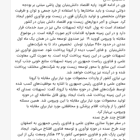
وی در ادامه افزود: پایه اقتصاد دانش‌بنیان پول پاشی مبتنی بر بودجه
دولتی نیست و باید ساختارها را با استفاده از خرد جمعی و توان و ظرفیت
جوانان متخصص و تولید بازیگران قوی در زیست بوم نوآوری کشور ایجاد
کرد. سیمان و آجر دیوارهای زیست بوم اقتصاد دانش بنیان در کشور
استعداد است نه پول. البته ارائه تسهیلات مالی نیز در سبد خدمات قرار
دارد و در این زمینه همواره اقدامات لازم صورت گرفته است. در موضوع
مقابله با ویروس کووید ۱۹ نیز صندوق توسعه ملی در همان یک ماه اول
عددی در حدود ۴۵۰ میلیارد تومان تخصیص داد تا به شرکت‌های
دانش‌بنیان و فناور آسیب دیده از کرونا پرداخت شود. صندوق نوآوری نیز
تسهیلات خوبی در این زمینه پرداخت کرده است. به صورت کلی، معاونت
علمی و فناوری ریاست جمهوری در زمینه تسهیلات منابع خوبی جذب کرده
است، این منابع با محور توسعه زیست بوم به شرکت‌های مختلف پرداخت
شده و در آینده نیز پرداخت خواهد شد.
بی نیازی کشور از واردات محصولات مورد نیاز برای مقابله با کرونا
معاون علمی و فناوری رئیس جمهوری با اشاره به موفقیت‌های کسب شده
توسط شرکت‌های فعال در حوزه مقابله با کرونا، گفت: تسهیلات عمدای که
در این زمینه پرداخت شد، باعث ایجاد رونق قابل ملاحظه ای در حوزه
تولید محصولات مورد نیاز برای مقابله با این ویروس شد. همین مسئله
کشور را از واردات اقلام پزشکی و محافظتی مورد نیاز برای مقابله با
ویروس، بی‌نیاز کرد.
افتتاح چند طرح عمده
در سفر سورنا ستاری معاون علمی و فناوری رئیس جمهوری به اصفهان
چند طرح عمده در حوزه نوآوری و توسعه فناوری افتتاح می‌شود. ایجاد
اولین پارک علم و فناوری خصوصی کشور با ۲۳ هکتار وسعت یکی از این
طرح های بزرگ است که عملیات اجرایی آن با حمایت معاونت علمی