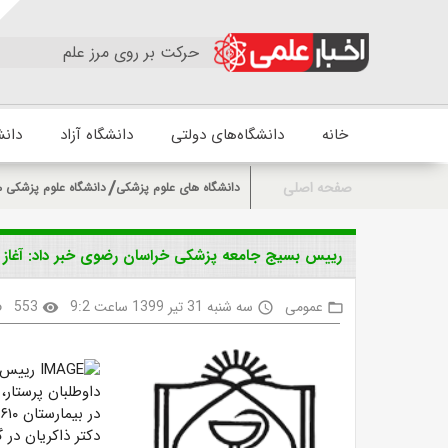
حرکت بر روی مرز علم
خانه
دانشگاه‌های دولتی
دانشگاه آزاد
دانش
صفحه اصلی
دانشگاه های علوم پزشکی
دانشگاه علوم پزشکی 
رییس بسیج جامعه پزشکی خراسان رضوی خبر داد: آغاز نا
عمومی
سه شنبه 31 تیر 1399 ساعت 9:2
553
k
visibility
access_time
folder_open
رییس ب
داوطلبان پرستار
در بیمارستان ۶۱۰ تختخوابی امام رضا(ع) خبر داد.
دکتر ذاکریان در گ