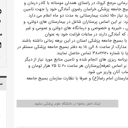
رمانی مرجع کرونا، در راستای همدلی مومنانه با کادر درمان و
بسیج جامعه پزشکی خراسان رضوی آمادگی خود را جهت تامین
age
و ماه اعلام می دارد.
د: بر این اساس پرستاران شاغل در بیمارستان های دولتی، و
n_on
 ، خیریه و خصوصی و درمانگاه های دولتی و عمومی و غیر
که آمادگی دارند در ساعات فراغت خود به عنوان
س
ا بسیج جامعه پزشکی استان در این برهه زمانی داشته باشند
ote
می توانند از امروز (۳۱ تیر ماه) الی دوم مرداد ماه همراه با مدارک از ساعت ۸ الی ۱۸ به دفتر بسیج حامعه پزشکی مستقر در
س حاصل نمایند.
row_up
مه ریزی های انجام شده و تامین منابع مورد نیاز از دیگر
سازمان ها، در قرارگاه مواسات در پایان هر ماه بدون تاخیر بر اساس تعرفه(پرستاران هر ساعت ۲۰ تا ۲۵ هزار تومان و
رستان امام رضا(ع) و صرفا با نظارت سازمان بسیج جامعه
سا
لینک اصل محتوا در دانشگاه علوم پزشکی مشهد