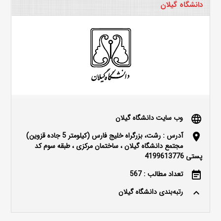
دانشگاه گیلان
وب سایت دانشگاه گیلان
language
آدرس : رشت، بزرگراه خلیج فارس (کیلومتر 5 جاده قزوین)
location_on
مجتمع دانشگاه گیلان ، ساختمان مرکزی ، طبقه سوم کد
پستی 4199613776
تعداد مطالب : 567
event_note
رتبه‌بندی دانشگاه گیلان
keyboard_arrow_up