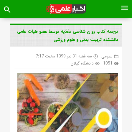
menu
search
ترجمه کتاب روان شناسی تغذیه توسط عضو هیات علمی
دانشکده تربیت بدنی و علوم ورزشی
عمومی
سه شنبه 31 تیر 1399 ساعت 7:17
access_time
folder_open
1051
دانشگاه گیلان
link
visibility