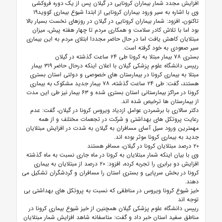
افزایش مجدد شمار بیماران کرونایی در گیلان پس از یک دوره فروکشی
وی با اشاره به سیر ورود بیماران کرونایی از ابتدا شیوع بیماری کووید۱۹
تاکنون، افزود: شمار بیماران کرونایی در گیلان در روزهای نخست بسیار بالا
بود اما با تلاش کادر سلامت و همکاری مردم تا چهار هفته پیش، میزان
مبتلایان کاهش یافت اما در حال حاضر مجددا ابتلای مردم به این بیماری
سیر صعودی به خود گرفته است.
بستری ۷۸ بیمار مبتلا به کرونا طی ۲۴ ساعت گذشته در گیلان
رییس دانشگاه علوم پزشکی گیلان با اعلان اینکه درحال حاضر ۳۱۹ بیمار
مبتلا به بیماری کرونا در بیمارستان های خصوصی و دولتی استان بستری
هستند، گفت: طی ۲۴ ساعت گذشته، ۷۸ بیمار جدید مشکوک به بیماری
کرونا در مراکز بیمارستانی استان بستری شده و ۶۳ بیمار نیز طی این مدت
از بیمارستان ها ترخیص شده اند.
دکتر سالاری با برشمردن عوامل ازدیاد ویروس کرونا در گیلان، گفت: عدم
رعایت پروتکل های بهداشتی و شرکت در تجعمات مختلف و از همه
مهمترین ورود سیل آسای مسافران به گیلان به شدت در افزایش مبتلایان
جدید به بیماری کرونا موثر بوده اند.
۲۰ درصد مبتلایان کرونا در گیلان، مسافر هستند
وی با بیان اینکه شمار مبتلایان به کرونا در ماه جاری نسبت به ماه گذشته
افزایش دو برابری را تجربه کرده، افزود: ۲۰ درصد از مبتلایان به بیماری
کرونا در بخش سرپایی و بستری استان را مسافران و گردشگران تشکیل می
دهند.
خیز شیوع کرونا ویروس در مناطقی که نسبت به پروتکل های بهداشتی بی
توجه اند
رییس دانشگاه علوم پزشکی گیلان همچنین از خیز شیوع بیماری کرونا در
مناطق سفید استان خبر داد و گفت: متاسفانه شاهد افزایش شمار مبتلایان