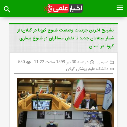
menu
search
تشریح آخرین جزئیات وضعیت شیوع کرونا در گیلان؛ از
شمار مبتلایان جدید تا نقش مسافران در شیوع بیماری
کرونا در استان
عمومی
دوشنبه 30 تیر 1399 ساعت 11:22
550
visibility
access_time
folder_open
دانشگاه علوم پزشکی گیلان
link