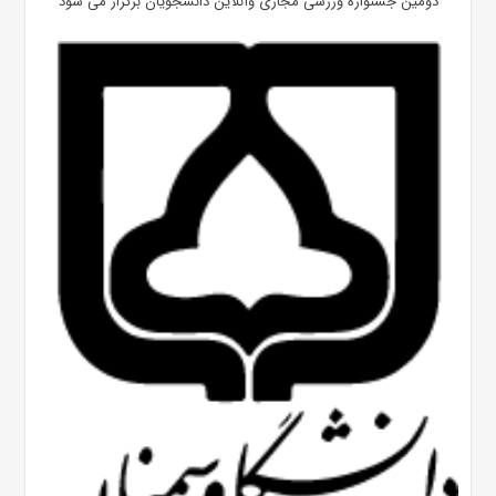
دومین جشنواره ورزشی مجازی وآنلاین دانشجویان برگزار می شود