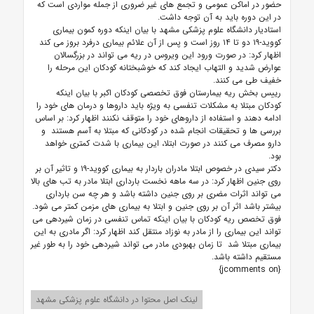
حضور در اماکن عمومی و تجمع های غیر ضروری از جمله مواردی است که
در این دوره باید به آن توجه داشت.
استادیار دانشگاه علوم پزشکی مشهد با بیان اینکه دوره کمون بیماری
کووید-۱۹ دو تا ۱۴ روز است و پس از آن علائم بیماری درفرد بروز می کند
اظهار کرد: در صورت ورود این ویروس در ریه می تواند در بزرگسالان
عوارض شدید و التهاب ایجاد کند که خوشبختانه کودکان این مرحله را
خفیف طی می کنند.
رییس بخش ریه بیمارستان فوق تخصصی کودکان اکبر با بیان اینکه
کودکان مبتلا به مشکلات تنفسی به ویژه باید داروها و درمان های خود را
ادامه دهند و استفاده از داروهای خود را متوقف نکنند اظهار کرد: بر اساس
بررسی ها و تحقیقات انجام شده در کودکانی که مبتلا به آسم هستند و
دارو مصرف می کنند در صورت ابتلا، این بیماری با شدت کمتری خواهد
بود.
دکتر سیدی در خصوص ابتلا مادران باردار به بیماری کووید-۱۹ و تاثیر آن بر
روی جنین اظهار کرد: در سه ماهه نخست بارداری ابتلا مادر به تب های بالا
می تواند اثرات مضری بر روی جنین داشته باشد و هر چه سن بارداری
بیشتر باشد اثر آن بر روی جنین و ابتلا به بیماری های مزمن کمتر می شود.
فوق تخصص ریه کودکان با بیان اینکه تماس تنفسی در زمان شیردهی می
تواند این بیماری را از مادر به نوزاد منتقل کند اظهار کرد: اگر مادری به این
بیماری مبتلا شد تا زمان بهبودی مادر می تواند شیردهی خود را به طور غیر
مستقیم داشته باشد.
{jcomments on}
لینک اصل محتوا در دانشگاه علوم پزشکی مشهد