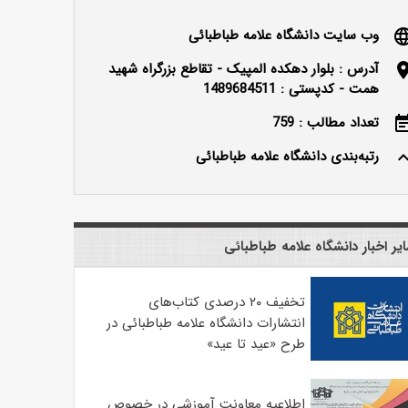
وب سایت دانشگاه علامه طباطبائی
langu
آدرس : بلوار دهکده المپیک - تقاطع بزرگراه شهید
locatio
همت - کدپستی : 1489684511
تعداد مطالب : 759
event_n
رتبه‌بندی دانشگاه علامه طباطبائی
keyboard_ar
یر اخبار دانشگاه علامه طباطبائی
تخفیف ۲۰ درصدی کتاب‌های
انتشارات دانشگاه علامه طباطبائی در
طرح «عید تا عید»
اطلاعیه معاونت آموزشی در خصوص