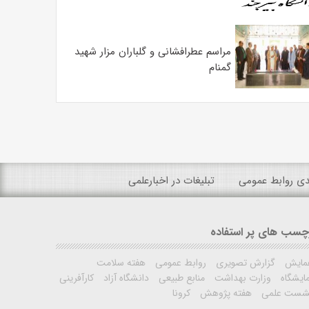
مراسم عطرافشانی و گلباران مزار شهید
گمنام
ندی روابط عمومی
تبلیغات در اخبارعلمی
چسب های پر استفاده
مایش
گزارش تصویری
روابط عمومی
هفته سلامت
ایشگاه
وزارت بهداشت
منابع طبیعی
دانشگاه آزاد
کارآفرینی
شست علمی
هفته پژوهش
کرونا