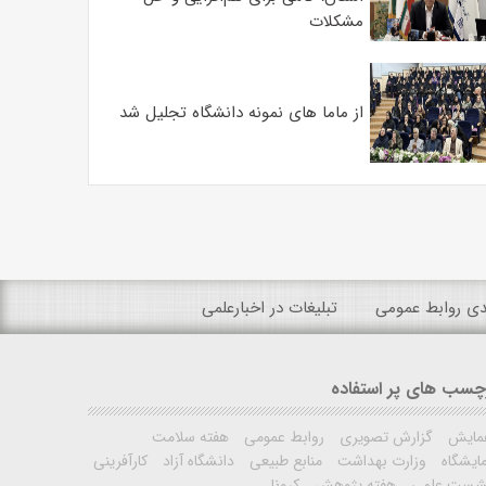
مشکلات
از ماما های نمونه دانشگاه تجلیل شد
ندی روابط عمومی
تبلیغات در اخبارعلمی
چسب های پر استفاده
مایش
گزارش تصویری
روابط عمومی
هفته سلامت
ایشگاه
وزارت بهداشت
منابع طبیعی
دانشگاه آزاد
کارآفرینی
شست علمی
هفته پژوهش
کرونا