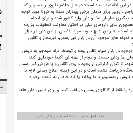
در این اطلاعیه آمده است؛ در حال حاضر داروی رمدسیویر که
جع دارویی برای درمان برخی بیماران مبتلا به کرونا مورد توجه
age
با پیگیری سازمان غذا و دارو وارد کشور شده و برای انجام
n_on
 همچون سایر داروهای قبلی در اختیار معاونت تحقیقات وزارت
 است، بنابراین هیچ نمونه مورد تائیدی از این دارو در بازار
س
م نمونه های موجود آن در بازار غیر رسمی، غیرمجاز و تقلبی
.
ote
وجود در بازار سیاه تقلبی بوده و توسط افراد سودجو به فروش
زمان غذاودارو نیست و مردم از تهیه آن اکیدا خودداری کنند.
row_up
هد، تا کنون گزارشی از وجود داروی تقلبی و یا فروش غیر رسمی
گاه دریافت نشده است و در این زمینه اطلاع رسانی لازم به
روش رمدسیویر با داروخانه یا فرد خاطی به شدت برخورد
سا
 را فقط از کانالهای رسمی دریافت کنند و برای تامین دارو فقط
لینک اصل محتوا در دانشگاه علوم پزشکی مشهد