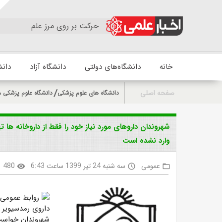
حرکت بر روی مرز علم
خانه
دانشگاه‌های دولتی
دانشگاه آزاد
دانش
صفحه اصلی
دانشگاه های علوم پزشکی
دانشگاه علوم پزشکی 
شهروندان داروهای مورد نیاز خود را فقط از داروخانه ها 
وارد نشده است
عمومی
سه شنبه 24 تیر 1399 ساعت 6:43
480
visibility
access_time
folder_open
روابط عمومی د
داروی رمدسیویر 
شهروندان خواست د