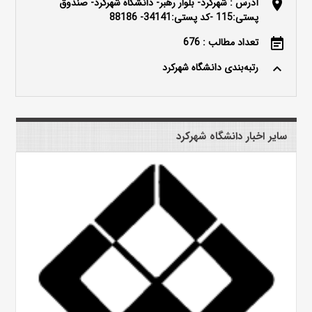
آدرس : شهرکرد- بلوار رهبر- دانشگاه شهرکرد- صندوق
location_on
پستی:115 -کد پستی:34141- 88186
تعداد مطالب : 676
event_note
رتبه‌بندی دانشگاه شهرکرد
keyboard_arrow_up
سایر اخبار دانشگاه شهرکرد