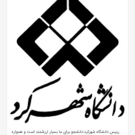
رییس دانشگاه شهرکرد:دانشجو برای ما بسیار ارزشمند است و همواره