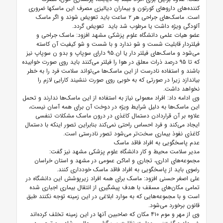
کننده‌های داروهای کورتون و بیماران دیالیزی مصرف این ماسکها ضروری
است. ماسک‌های جراحی هر ۲ ساعت باید تعویض شوند و اگر ماسک
آلودگی ویژه داشت یا مرطوب شد باید تعویض گردد.
عضو هیات علمی دانشگاه علوم پزشکی مشهد افزود: ماسک جراحی و
فیلتردار قابلیت شست و شو ندارد و با شست و شو کیفیت آن کاسته
می‌شود و ماسک‌های فیلتر دار یا ان.۹۵ دارای سوپاپ و بدو ن سوپاپ نیز
که تا ۹۵ درصد ذرات معلق در هوا را فیلتر می‌کنند باید روی صورت خوابیده
باشند و استفاده نادرست از این ماسک‌ها می‌تواند سلامت فرد را به خطر
بیاندازد زیرا در صورتی که به خوبی روی صورت ننشیند کارایی لازم را
نخواهد داشت.
وی ادامه داد: افراد معمولی نیاز به استفاده از این ماسک‌ها ندارند و تحمل
این ماسک‌ها به دلیل شرایط ویژه در دوخت آن برای همه آسان نیست،
علاوه بر آن قراردادن دستمال کاغذی در درون ماسک مشکلات تنفسی
ایجاد می‌کند و فرد احساس راحتی نمی‌کند بنابراین تصور اینکه با دستمال
کاغذی نفوذ بیماری سخت‌تر می‌شود تصور نادرستی است.
عدم پاسخگویی به افراد فاقد ماسک
مدیر سلامت محیط و کار دانشگاه علوم پزشکی مشهد نیز گفت:
مجموعه‌های اداری، تجاری و اماکن عمومی در مشهد و استان خراسان
رضوی باید از پاسخگویی به افراد فاقد ماسک خودداری کنند.
علی اصغر حسنی افزود: ماسک برای همه افراد زیرپوشش این دانشگاه در
تمامی مکان‌های مسقف با هدف پیشگیری از انتقال بیماری اجباری شده
‌است و با مجموعه‌هایی که به موارد ابلاغی در این زمینه توجه نکنند طبق
قانون برخورد می‌شود.
وی از مهر و موم ۴۱۰ مکان که صاحبین آنها در این زمینه تخلف کرده‌اند