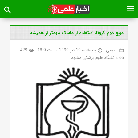
menu
search
موج دوم کرونا، استفاده از ماسک مهمتر از همیشه
عمومی
پنجشنبه 19 تیر 1399 ساعت 18:9
479
visibility
access_time
folder_open
دانشگاه علوم پزشکی مشهد
link