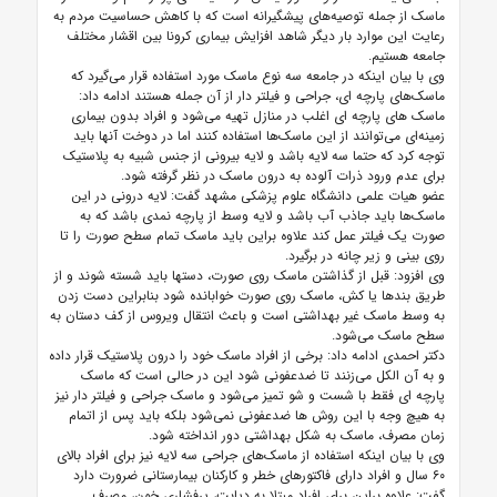
ماسک از جمله توصیه‌های پیشگیرانه است که با کاهش حساسیت مردم به
رعایت این موارد بار دیگر شاهد افزایش بیماری کرونا بین اقشار مختلف
جامعه هستیم.
وی با بیان اینکه در جامعه سه نوع ماسک مورد استفاده قرار می‌گیرد که
ماسک‌های پارچه ای، جراحی و فیلتر دار از آن جمله هستند ادامه داد:
ماسک های پارچه ای اغلب در منازل تهیه می‌شود و افراد بدون بیماری
زمینه‌ای می‌توانند از این ماسک‌ها استفاده کنند اما در دوخت آنها باید
توجه کرد که حتما سه لایه باشد و لایه بیرونی از جنس شبیه به پلاستیک
برای عدم ورود ذرات آلوده به درون ماسک در نظر گرفته شود.
عضو هیات علمی دانشگاه علوم پزشکی مشهد گفت: لایه درونی در این
ماسک‌ها باید جاذب آب باشد و لایه وسط از پارچه نمدی باشد که به
صورت یک فیلتر عمل کند علاوه براین باید ماسک تمام سطح صورت را تا
روی بینی و زیر چانه در برگیرد.
وی افزود: قبل از گذاشتن ماسک روی صورت، دستها باید شسته شوند و از
طریق بندها یا کش، ماسک روی صورت خوابانده شود بنابراین دست زدن
به وسط ماسک غیر بهداشتی است و باعث انتقال ویروس از کف دستان به
سطح ماسک می‌شود.
دکتر احمدی ادامه داد: برخی از افراد ماسک خود را درون پلاستیک قرار داده
و به آن الکل می‌زنند تا ضدعفونی شود این در حالی است که ماسک
پارچه ای فقط با شست و شو تمیز می‌شود و ماسک جراحی و فیلتر دار نیز
به هیچ وجه با این روش ها ضدعفونی نمی‌شود بلکه باید پس از اتمام
زمان مصرف، ماسک به شکل بهداشتی دور انداخته شود.
وی با بیان اینکه استفاده از ماسک‌های جراحی سه لایه نیز برای افراد بالای
۶۰ سال و افراد دارای فاکتورهای خطر و کارکنان بیمارستانی ضرورت دارد
گفت: علاوه براین برای افراد مبتلا به دیابت، پرفشاری خون، مصرف