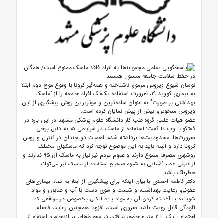
نوسان شیوع ویروس مرموز، ناشناخته و همه‌گیر کرونا با وقوع موج دوم ابتلا
به بیماری کووید ۱۹، ضرورت استفاده تک‌تک افراد جامعه را از "ماسک
بهداشتی بر صورت" به عنوان ساده‌ترین و موثرترین روش پیشگیری از این
ویروس منحوس، بیش از پیش نمایان کرده است.
عضو هیات علمی گروه طب کار دانشگاه علوم پزشکی مشهد در این باره در
گفتگو با وب دا گفت: استفاده از ماسک در شرایطی که به دلیل برخی
ضرورت‌ها، محدودیت‌ها برداشته شده، اهمیت دو چندان در کنترل ویروس
کرونا دارد و البته باید به این موضوع توجه کرد که ماسکهای مختلف
روشهای مصرف متنوع دارند و عموم مردم نیز نیاز به ماسک ان.۹۵ ندارند و
از طرفی عدم آشنایی به شیوه صحیح استفاده از ماسک نیز می‌تواند
خطرناک باشد.
دکتر فاطمه احمدی با بیان اینکه برای پیشگیری از ابتلا به تمام بیماری‌های
عفونی، رعایت بهداشت، و شست و شوی دست با آب و صابون و مواد
شوینده یا آغشته کردن آن به مواد پایه الکلی بخصوص در مواقعی که
آلودگی قابل رویت باشد ضروری است، افزود: همچنین رعایت فاصله
اجتماعی یک تا ۲ متر و حضور نیافتن در محیط‌های پر ازدحام و استفاه از