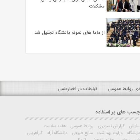
مشکلات
از ماما های نمونه دانشگاه تجلیل شد
ندی روابط عمومی
تبلیغات در اخبارعلمی
چسب های پر استفاده
مایش
گزارش تصویری
روابط عمومی
هفته سلامت
ایشگاه
وزارت بهداشت
منابع طبیعی
دانشگاه آزاد
کارآفرینی
شست علمی
هفته پژوهش
کرونا