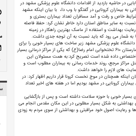
بایی در حاشیه بازدید از اقدامات دانشگاه علوم پزشکی مشهد در
ی به بیماران کرونایی در گفتگو با وب دا، با بیان اینکه مشهد
age
ایط خاص و رفت و آمد مسافران تعداد بیماران بستری و
سبت به سایر مناطق استان دارد خاطر نشان کرد: حفظ فاصله
n_on
عایت بهداشت و استفاده از ماسک بهترین راهکار در زمینه
ا به شمار می رود که باید نسبت به آن توجه جدی داشت.
س
ه دانشگاه علوم پزشکی مشهد زیر ساخت های بسیار خوبی را برای
ote
خدمات رسانی به بیماران کرونایی فراهم ساخته است و بیمارستان ۶۱۰ تختخوابی امام رضا(ع) که یکی از مراکز درمانی بسیار
ن اختصاص داده شده است تصریح کرد:به همت مسئولان این
row_up
ل مراکز مرجع، روند خدمات رسانی به بیماران مطلوب است و
مایت های لازم را خواهد داشت.
 اینکه همچنان در موج نخست کرونا قرار داریم اظهار کرد: در
ماران کرونایی در مشهد بودیم اما در هفته های اخیر تعداد
سا
 بسیار خوبی با حوزه سلامت داشته است و پس از بازگشایی
بهداشتی به شکل بسیار مطلوبی در این مکان مقدس انجام می
ها و رعایت اصول خود مراقبتی و بهداشتی از سوی مردم به زودی