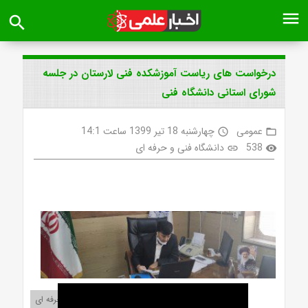
menu
search
درخواست های ریاست آموزشکده فنی لارستان در جلسه
شورای استانی دانشگاه فنی
عمومی
چهارشنبه 18 تیر 1399 ساعت 14:1
access_time
folder_open
538
دانشگاه فنی و حرفه ای
link
visibility
لینک اصل محتوا در دانشگاه فنی و حرفه ای