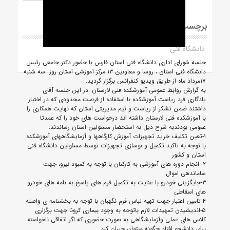
برچسب ها
دانشگاه فنی
جلسه شورای اداری دانشگاه فنی استان فارس با حضور دکتر جامعی رئیس
دانشگاه فنی استان ، روسا و معاونین ۱۳ مرکز آموزشی استان روز سه شنبه
۱۷مرداد ماه از طریق ویدیو کنفرانس برگزار گردید.
به گزارش روابط عمومی آموزشکده فنی لارستان :در این جلسه آقای
یادگاری فرد ریاست آموزشکده با استفاده از فرصت محدودی که در اختیار
داشتند ضمن تشکر از ریاست و تیم مدیریتی استان که نهایت همکاری را
با آموزشکده فنی لارستان داشته اند درخواست های خود را که عمدتا
عمومی بودندبه شرح ذیل به استحضار مسئولین استان رساندند.
۱-تعین تکلیف خرید تجهیزات آموزش کارگاهها و آزمایشگاههای آموزشکده
با توجه به تاکید تکمیل و نوسازی تجهیزات توسط مسئولین دانشگاه فنی
استان و کشور
۲- انجام دوره های آموزشی به کارکنان با توجه به کمبود نیرو، جهت
ساماندهی اموال
۳-جایگزینی خودرو با عنایت به تکمیل فرم های پاسخ به نامه های خودرو
های اسقاطی
۴-تامین اعتبار جهت تهیه لباس فرم نگهبان با توجه به بخشنامه ی واصله
۵-اندیشیدن تمهیدات لازم باتوجه به وجود بیماری کرونا جهت برگزاری
کلاس های عملی وآزمایشگاهی به صورت حضوری که اگر اتفاقی ناخواسته
برای دانشجو افتاد چگونه میتوان جبران کرد.