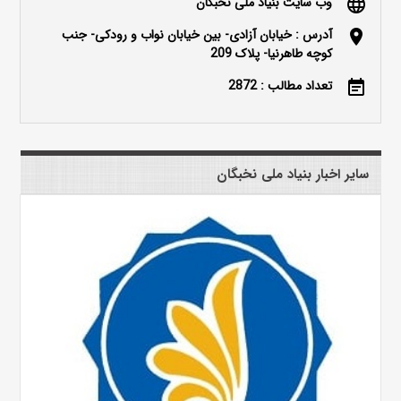
وب سایت بنیاد ملی نخبگان
language
آدرس : خیابان آزادی- بین خیابان نواب و رودکی- جنب
location_on
کوچه طاهرنیا- پلاک 209
تعداد مطالب : 2872
event_note
سایر اخبار بنیاد ملی نخبگان