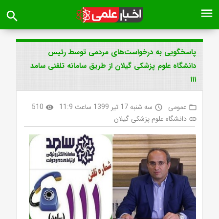
menu
search
پاسخگویی به درخواست‌های مردمی توسط رئیس
دانشگاه علوم پزشکی گیلان از طریق سامانه تلفنی سامد
۱۱۱
عمومی
سه شنبه 17 تیر 1399 ساعت 11:9
510
visibility
access_time
folder_open
دانشگاه علوم پزشکی گیلان
link